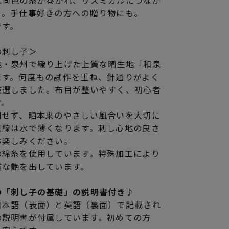
れ同色の糸が巻かれ、リズミカルにつなが
ト。手仕事好きの方への贈り物にも。
です。
の刺し子＞
地・泉州で織り上げた上質な晒生地「和泉
ます。何度もの試作を重ね、針通りがよく
厳選しました。布目が整いやすく、初心者
す。
用せず、晒本来のやさしい風合いを大切に
刷線は水で薄くなります。刺し心地の良さ
お楽しみください。
の綿糸を使用しています。特殊加工により
質な艶を出しています。
の「刺し子の基礎」の説明書付き♪
日本語（表面）と英語（裏面）で記載され
の説明書が付属しています。初めての方