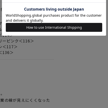
/6色刺し
プル＜112＞
ルー＜113＞
114＞
リーピンク＜116＞
シ＜117＞
136＞
い。
図案の線が見えにくくなった
。