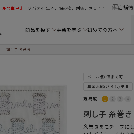
店舗情
ール開催中♪
＼リバティ 生地、編み物、刺繍、刺し子／
商品を探す
手芸を学ぶ
初めての方へ
料！
）
刺し子 糸巻き
メール便6個まで可
和泉木綿(さらし)使用
難易度：
刺し子 糸巻き
糸巻きをモチーフに