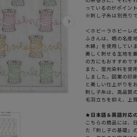
の糸巻きに、それぞ
っているのがポイン
※刺し子糸は別売り
＜ホビーラホビーレ
ふきんは、晒の名産
木綿」を使用してい
美しく刺せる生地を
の方にもおすすめで
また、蛍光染料を使
しました。図案の印
と美しい仕上がりを
刺し子糸は、高品質
毛羽立ちを抑え、上
★日本語＆英語対応
こちらの商品には、
た『刺し子の基礎』