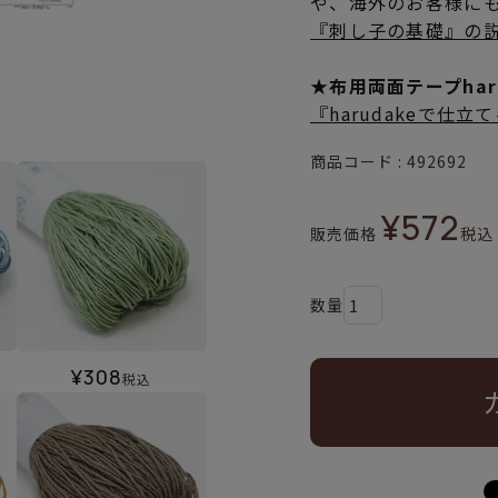
や、海外のお客様に
『刺し子の基礎』の
★布用両面テープha
『harudakeで仕
商品コード
492692
¥
572
販売価格
税込
¥
308
税込