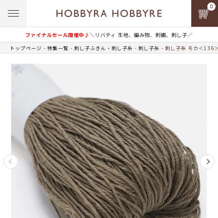
0
ファイナルセール開催中♪
＼リバティ 生地、編み物、刺繍、刺し子／
トップページ
特集一覧
刺し子ふきん・刺し子糸
刺し子糸
刺し子糸 モカ＜136