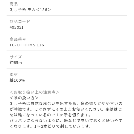
商品
刺し子糸 モカ＜136＞
商品コード
495021
商品番号
TG-OT HHMS 136
サイズ
約85m
素材
綿100％
＜お取り扱い上の注意点＞
＜糸の扱い方＞
刺し子糸は自然な風合いを出すため、糸の撚りがやや甘いの
が特徴です。ほぐさずにそのままお使いください。糸ははじ
めは輪になっているので１ヶ所を切ります。
バラバラにならないように、紙などで巻いておくと使いやす
くなります。1～2本どりで刺していきます。