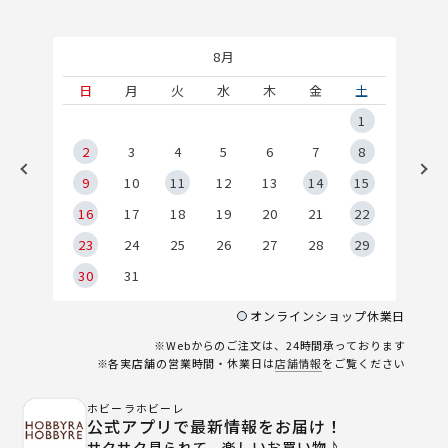
8月
土
日
月
火
水
木
金
土
5
1
2
2
3
4
5
6
7
8
9
9
10
11
12
13
14
15
6
16
17
18
19
20
21
22
23
24
25
26
27
28
29
30
31
オンラインショップ休業日
※Webからのご注文は、24時間承っております
※各実店舗の営業時間・休業日は
店舗情報
をご覧ください
ホビーラホビーレ
公式アプリで最新情報をお届け！
サクサク見られて、楽しいお買い物♪