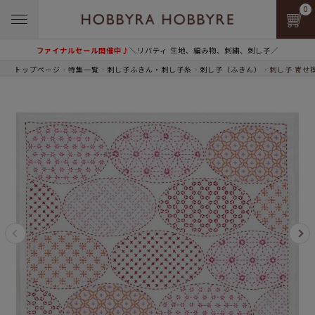
0
ファイナルセール開催中♪
＼リバティ 生地、編み物、刺繍、刺し子／
トップページ
特集一覧
刺し子ふきん・刺し子糸
刺し子（ふきん）
刺し子 寄せ