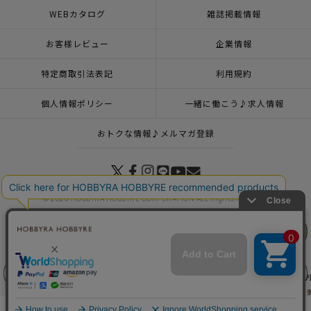
WEBカタログ
雑誌掲載情報
お客様レビュー
企業情報
特定商取引法表記
利用規約
個人情報ポリシー
一緒に働こう♪求人情報
おトクな情報♪メルマガ登録
© 2026 HOBBYRA HOBBYRE CORPORATION ALL Rights Reserved
リリヤン
フェア
トップページ
登録
刺し子 寄せ模様＜円紋＞
トップページ
特集一覧
刺し子ふきん・刺し子糸
刺し子（ふきん）
寄せ模様の
前に戻る
上に戻る
トップページ
カテゴリー
今月の刺し子（2025年8月25日発売・9月10日発売）
トップページ
新商品 その他一覧
刺し子 寄せ模様＜円紋＞