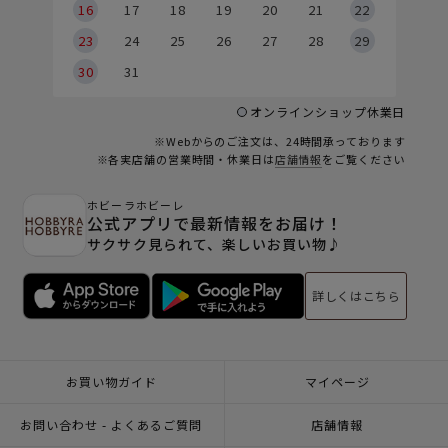
6
16
17
18
19
20
21
22
23
24
25
26
27
28
29
30
31
オンラインショップ休業日
※Webからのご注文は、24時間承っております
※各実店舗の営業時間・休業日は
店舗情報
をご覧ください
ホビーラホビーレ
公式アプリで最新情報をお届け！
サクサク見られて、楽しいお買い物♪
詳しくはこちら
お買い物ガイド
マイページ
お問い合わせ - よくあるご質問
店舗情報