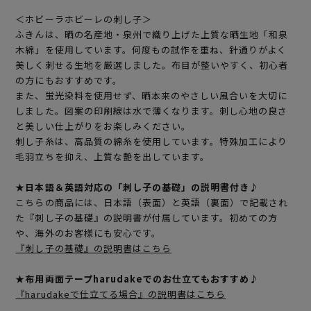
＜ホビーラホビーレの刺し子＞
ふきんは、晒の名産地・泉州で織り上げた上質な晒生地「和泉
木綿」を使用しています。何度もの試作を重ね、針通りがよく
美しく刺せる生地を厳選しました。布目が整いやすく、初心者
の方にもおすすめです。
また、蛍光染料を使用せず、晒本来のやさしい風合いを大切に
しました。図案の印刷線は水で薄くなります。刺し心地の良さ
と美しい仕上がりをお楽しみください。
刺し子糸は、高品質の綿糸を使用しています。特殊加工により
毛羽立ちを抑え、上質な艶を出しています。
★日本語＆英語対応の「刺し子の基礎」の説明書付き♪
こちらの商品には、日本語（表面）と英語（裏面）で記載され
た『刺し子の基礎』の説明書が付属しています。初めての方
や、海外のお客様にも安心です。
『刺し子の基礎』の説明書はこちら
★布用両面テープharudakeでのお仕立てもおすすめ♪
『harudakeで仕立てる場合』の説明書はこちら