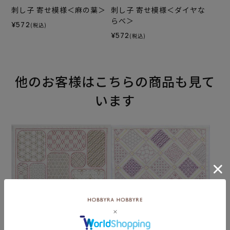
刺し子 寄せ模様＜麻の葉＞
刺し子 寄せ模様＜ダイヤな
らべ＞
¥572
(税込)
¥572
(税込)
他のお客様はこちらの商品も見て
います
刺し子 寄せ模様＜角丸なら
刺し子 寄せ模様＜斜め格子