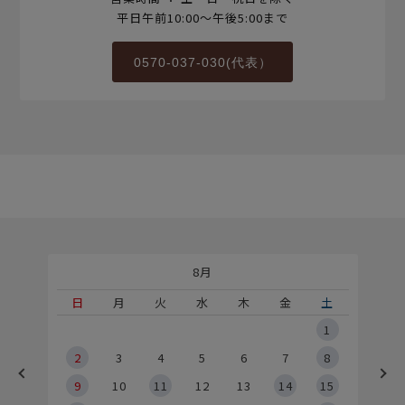
平日午前10:00～午後5:00まで
0570-037-030(代表）
8月
土
日
月
火
水
木
金
土
5
1
2
2
3
4
5
6
7
8
9
9
10
11
12
13
14
15