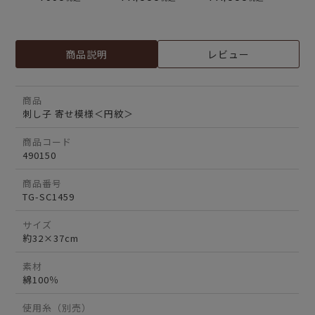
商品説明
レビュー
商品
刺し子 寄せ模様＜円紋＞
商品コード
490150
商品番号
TG-SC1459
サイズ
約32×37cm
素材
綿100％
使用糸（別売）