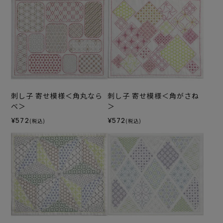
刺し子 寄せ模様＜角丸なら
刺し子 寄せ模様＜角がさね
べ＞
＞
¥572
¥572
(税込)
(税込)