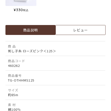
¥
330
税込
商品説明
レビュー
商 品
刺し子糸 ローズピンク＜125＞
商品コード
460262
商品番号
TG-OTHHMS125
サイズ
約85m
素 材
綿100％