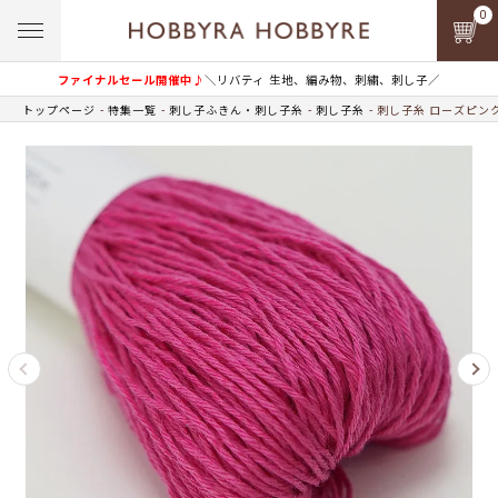
0
ファイナルセール開催中♪
＼リバティ 生地、編み物、刺繍、刺し子／
トップページ
特集一覧
刺し子ふきん・刺し子糸
刺し子糸
刺し子糸 ローズピンク