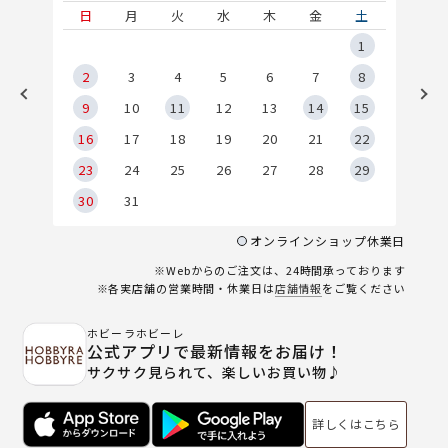
土
日
月
火
水
木
金
土
5
1
2
2
3
4
5
6
7
8
9
9
10
11
12
13
14
15
6
16
17
18
19
20
21
22
23
24
25
26
27
28
29
30
31
オンラインショップ休業日
※Webからのご注文は、24時間承っております
※各実店舗の営業時間・休業日は
店舗情報
をご覧ください
ホビーラホビーレ
公式アプリで最新情報をお届け！
サクサク見られて、楽しいお買い物♪
詳しくはこちら