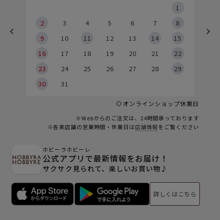
5
1
2
2
3
4
5
6
7
8
9
9
10
11
12
13
14
15
6
16
17
18
19
20
21
22
23
24
25
26
27
28
29
30
31
オンラインショップ休業日
※Webからのご注文は、24時間承っております
※各実店舗の営業時間・休業日は
店舗情報
をご覧ください
ホビーラホビーレ
公式アプリで最新情報をお届け！
サクサク見られて、楽しいお買い物♪
詳しくはこちら