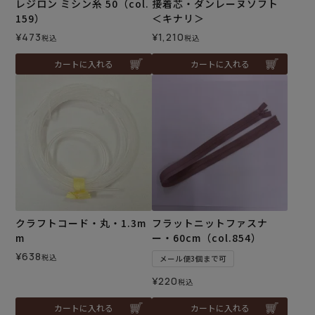
レジロン ミシン糸 50（col.
接着芯・ダンレーヌソフト
159）
＜キナリ＞
¥
473
¥
1,210
税込
税込
カートに入れる
カートに入れる
クラフトコード・丸・1.3m
フラットニットファスナ
m
ー・60cm（col.854）
¥
638
税込
メール便3個まで可
¥
220
税込
カートに入れる
カートに入れる