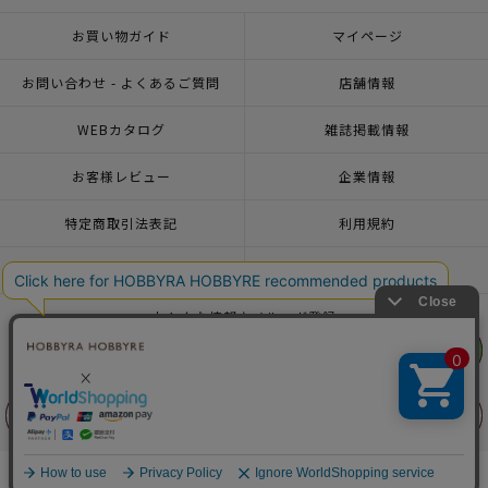
お買い物ガイド
マイページ
お問い合わせ - よくあるご質問
店舗情報
WEBカタログ
雑誌掲載情報
お客様レビュー
企業情報
特定商取引法表記
利用規約
個人情報ポリシー
一緒に働こう♪求人情報
おトクな情報♪メルマガ登録
リリヤン
リリヤン
フェア
フェア
© 2026 HOBBYRA HOBBYRE CORPORATION ALL Rights Reserved
前に戻る
前に戻る
上に戻る
上に戻る