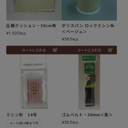
圧縮クッション・30cm角
ポリスパン ロックミシン糸
＜ベージュ＞
¥
1,320
税込
¥
363
税込
カートに入れる
カートに入れる
ミシン針 14号
ゴムベルト・30mm＜黒＞
¥
363
税込
メール便10個まで可