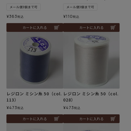
メール便3個まで可
メール便3個まで可
¥
363
¥
110
税込
税込
カートに入れる
カートに入れる
レジロン ミシン糸 50（col.
レジロン ミシン糸 50（col.
113）
028）
¥
473
¥
473
税込
税込
カートに入れる
カートに入れる