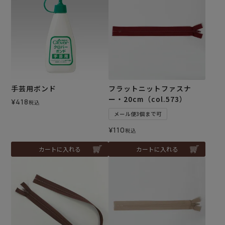
手芸用ボンド
フラットニットファスナ
ー・20cm（col.573）
¥
418
税込
メール便3個まで可
¥
110
税込
カートに入れる
カートに入れる