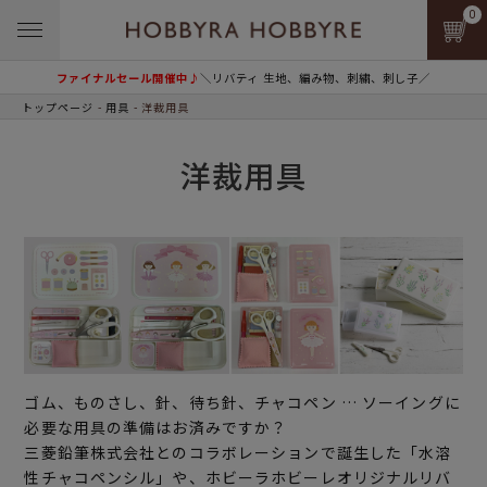
0
ファイナルセール開催中♪
＼リバティ 生地、編み物、刺繍、刺し子／
トップページ
用具
洋裁用具
洋裁用具
ゴム、ものさし、針、待ち針、チャコペン … ソーイングに
必要な用具の準備はお済みですか？
三菱鉛筆株式会社とのコラボレーションで誕生した「水溶
性チャコペンシル」や、ホビーラホビーレオリジナルリバ