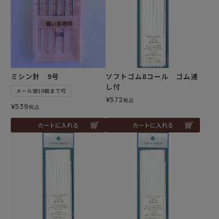
ミシン針 9号
ソフトゴム8コール ゴム通
し付
メール便10個まで可
¥
572
税込
¥
539
税込
カートに入れる
カートに入れる