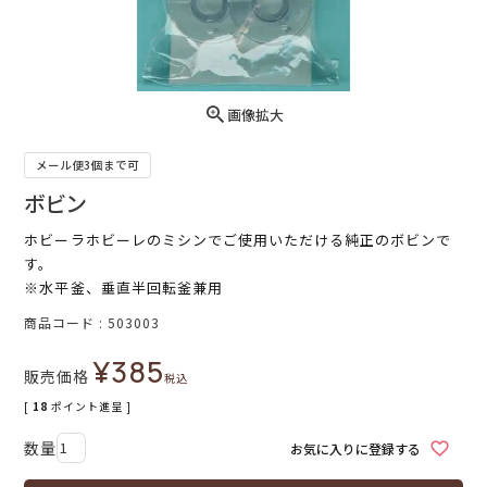
画像拡大
メール便3個まで可
ボビン
ホビーラホビーレのミシンでご使用いただける純正のボビンで
す。
※水平釜、垂直半回転釜兼用
商品コード
503003
¥
385
販売価格
税込
[
18
ポイント進呈 ]
お気に入りに登録する