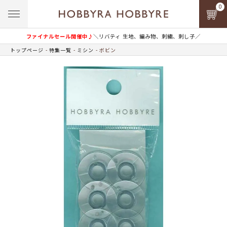
0
ファイナルセール開催中♪
＼リバティ 生地、編み物、刺繍、刺し子／
トップページ
特集一覧
ミシン
ボビン