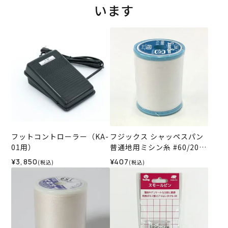
います
フットコントローラー（KA-
フジックス シャッペスパン
01用）
普通地用ミシン糸 #60/200
m col.401＜白＞
¥3,850
¥407
(税込)
(税込)