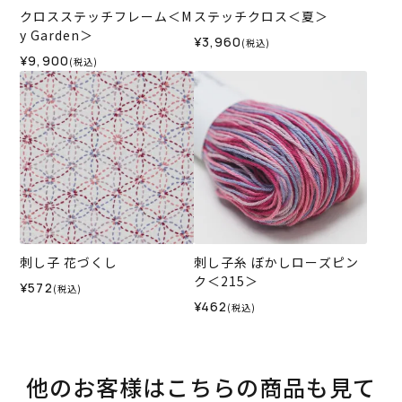
クロスステッチフレーム＜M
ステッチクロス＜夏＞
y Garden＞
¥3,960
(税込)
¥9,900
(税込)
刺し子 花づくし
刺し子糸 ぼかしローズピン
ク＜215＞
¥572
(税込)
¥462
(税込)
他のお客様はこちらの商品も見て