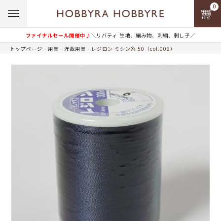
0
ファイナルセール開催中♪
＼リバティ 生地、編み物、刺繍、刺し子／
トップページ
用具
洋裁用具
レジロン ミシン糸 50（col.009）