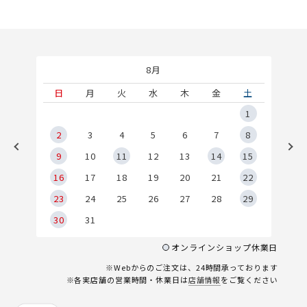
8月
土
日
月
火
水
木
金
土
5
1
2
2
3
4
5
6
7
8
9
9
10
11
12
13
14
15
6
16
17
18
19
20
21
22
23
24
25
26
27
28
29
30
31
オンラインショップ休業日
※Webからのご注文は、24時間承っております
※各実店舗の営業時間・休業日は
店舗情報
をご覧ください