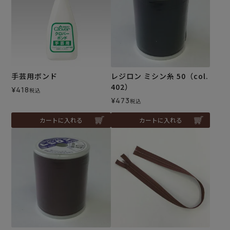
手芸用ボンド
レジロン ミシン糸 50（col.
402）
¥
418
税込
¥
473
税込
カートに入れる
カートに入れる