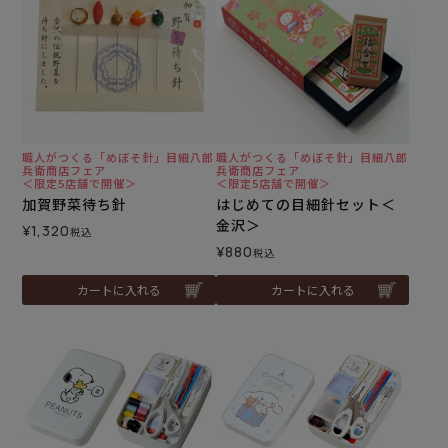
職人がつくる「めぼそ針」目細八郎
職人がつくる「めぼそ針」目細八郎
兵衛商店フェア
兵衛商店フェア
＜限定5店舗で開催＞
＜限定5店舗で開催＞
加賀野菜待ち針
はじめての目細針セット＜
金沢＞
¥
1,320
税込
¥
880
税込
カートに入れる
カートに入れる