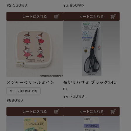
¥
2,530
¥
3,850
税込
税込
カートに入れる
カートに入れる
メジャー＜リトルミイ＞
布切リハサミ ブラック24c
m
メール便3個まで可
¥
4,730
税込
¥
880
税込
カートに入れる
カートに入れる