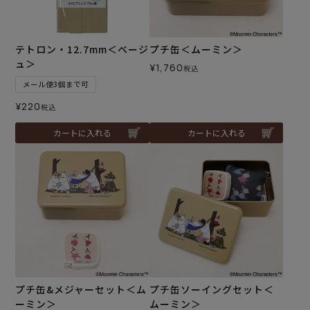
テトロン・12.7mm＜ベージ
プチ缶＜ムーミン＞
ュ＞
¥
1,760
税込
メール便3個まで可
¥
220
税込
カートに入れる
カートに入れる
プチ缶&メジャーセット＜ム
プチ缶ソーイングセット＜
ーミン＞
ムーミン＞