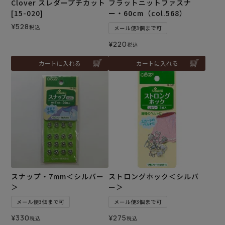
Clover スレダープチカット
フラットニットファスナ
[15-020]
ー・60cm（col.568）
¥
528
税込
メール便3個まで可
¥
220
税込
カートに入れる
カートに入れる
スナップ・7mm＜シルバー
ストロングホック＜シルバ
＞
ー＞
メール便3個まで可
メール便3個まで可
¥
330
¥
275
税込
税込