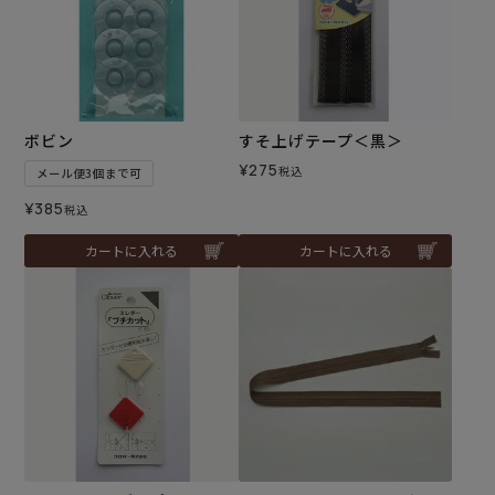
ボビン
すそ上げテープ＜黒＞
¥
275
税込
メール便3個まで可
¥
385
税込
カートに入れる
カートに入れる