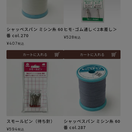
シャッペスパン ミシン糸 60
ヒモ･ゴム通し＜2本差し＞
番 col.270
¥
528
税込
¥
407
税込
カートに入れる
カートに入れる
スモールピン（待ち針）
シャッペスパン ミシン糸 60
番 col.287
¥
594
税込