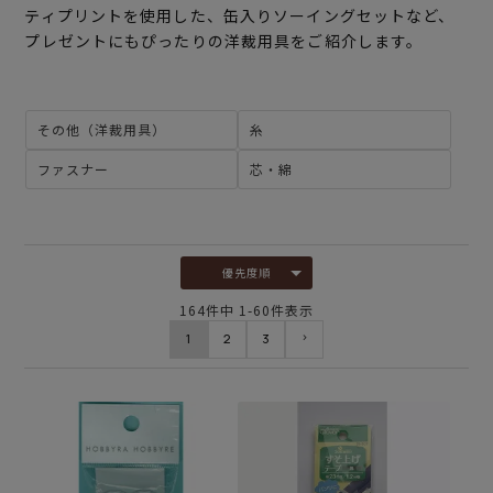
ティプリントを使用した、缶入りソーイングセットなど、
プレゼントにもぴったりの洋裁用具をご紹介します。
その他（洋裁用具）
糸
ファスナー
芯・綿
優先度順
164
件中
1
-
60
件表示
1
2
3