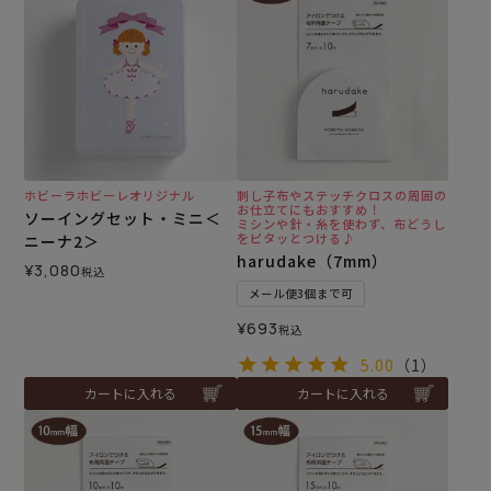
ホビーラホビーレオリジナル
刺し子布やステッチクロスの周囲の
お仕立てにもおすすめ！
ソーイングセット・ミニ＜
ミシンや針・糸を使わず、布どうし
をピタッとつける♪
ニーナ2＞
harudake（7mm）
¥
3,080
税込
メール便3個まで可
¥
693
税込
5.00
（1）
カートに入れる
カートに入れる