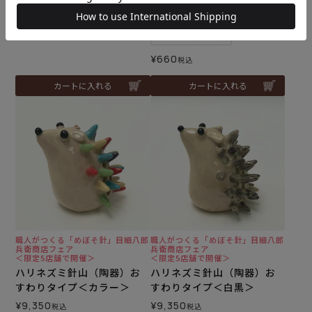
方眼定規＜30cm＞
指ぬき取り合わせ
¥
990
税込
メール便3個まで可
¥
660
税込
カートに入れる
カートに入れる
職人がつくる「めぼそ針」目細八郎
職人がつくる「めぼそ針」目細八郎
兵衛商店フェア
兵衛商店フェア
＜限定5店舗で開催＞
＜限定5店舗で開催＞
ハリネズミ針山（陶器）お
ハリネズミ針山（陶器）お
すわりタイプ＜カラー＞
すわりタイプ＜白黒＞
¥
9,350
¥
9,350
税込
税込