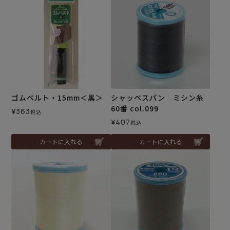
ゴムベルト・15mm＜黒＞
シャッペスパン ミシン糸
60番 col.099
¥
363
税込
¥
407
税込
カートに入れる
カートに入れる