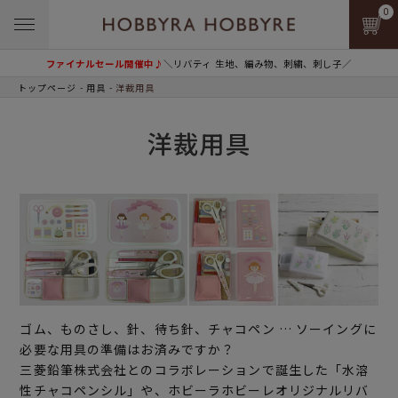
0
ファイナルセール開催中♪
＼リバティ 生地、編み物、刺繍、刺し子／
トップページ
用具
洋裁用具
洋裁用具
ゴム、ものさし、針、待ち針、チャコペン … ソーイングに
必要な用具の準備はお済みですか？
三菱鉛筆株式会社とのコラボレーションで誕生した「水溶
性チャコペンシル」や、ホビーラホビーレオリジナルリバ