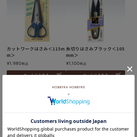
カットワークはさみ＜115m
糸切りはさみブラック＜105
m＞
mm＞
¥
1,980
¥
1,100
税込
税込
カートに入れる
カートに入れる