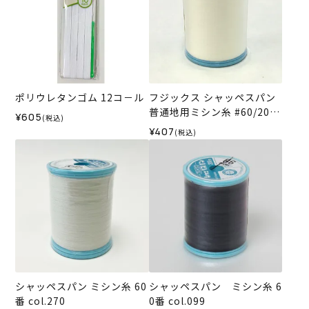
ポリウレタンゴム 12コ－ル
フジックス シャッペスパン
普通地用ミシン糸 #60/200
¥605
(税込)
m col.403＜キナリ＞
¥407
(税込)
シャッペスパン ミシン糸 60
シャッペスパン ミシン糸 6
番 col.270
0番 col.099