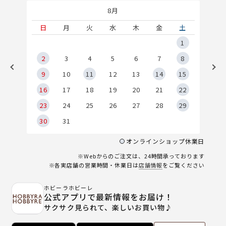
8月
土
日
月
火
水
木
金
土
5
1
2
2
3
4
5
6
7
8
9
9
10
11
12
13
14
15
6
16
17
18
19
20
21
22
23
24
25
26
27
28
29
30
31
オンラインショップ休業日
※Webからのご注文は、24時間承っております
※各実店舗の営業時間・休業日は
店舗情報
をご覧ください
ホビーラホビーレ
公式アプリで最新情報をお届け！
サクサク見られて、楽しいお買い物♪