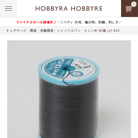
0
ファイナルセール開催中♪
＼リバティ 生地、編み物、刺繍、刺し子／
トップページ
用具
洋裁用具
シャッペスパン ミシン糸 60番 col.402