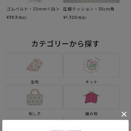
ゴムベルト・15mm＜白＞
圧縮クッション・30cm角
¥363
¥1,320
(税込)
(税込)
カテゴリーから探す
生地
キット
刺し子
編み物