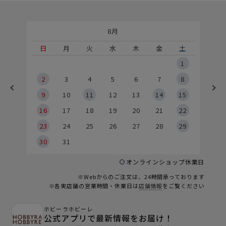
8月
土
日
月
火
水
木
金
土
5
1
2
2
3
4
5
6
7
8
9
9
10
11
12
13
14
15
6
16
17
18
19
20
21
22
23
24
25
26
27
28
29
30
31
オンラインショップ休業日
※Webからのご注文は、24時間承っております
※各実店舗の営業時間・休業日は
店舗情報
をご覧ください
ホビーラホビーレ
公式アプリで最新情報をお届け！