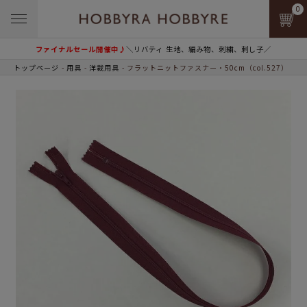
0
ファイナルセール開催中♪
＼リバティ 生地、編み物、刺繍、刺し子／
トップページ
用具
洋裁用具
フラットニットファスナー・50cm（col.527）