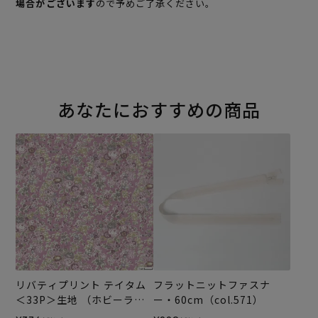
場合がございます
ので予めご了承ください。
あなたにおすすめの商品
リバティプリント テイタム
フラットニットファスナ
＜33P＞生地 （ホビーラホ
ー・60cm（col.571）
ビーレオリジナル）2026ES