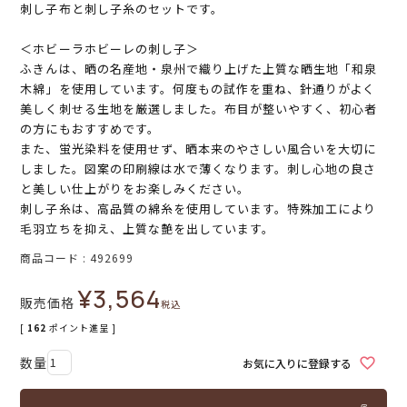
刺し子布と刺し子糸のセットです。
＜ホビーラホビーレの刺し子＞
ふきんは、晒の名産地・泉州で織り上げた上質な晒生地「和泉
木綿」を使用しています。何度もの試作を重ね、針通りがよく
美しく刺せる生地を厳選しました。布目が整いやすく、初心者
の方にもおすすめです。
また、蛍光染料を使用せず、晒本来のやさしい風合いを大切に
しました。図案の印刷線は水で薄くなります。刺し心地の良さ
と美しい仕上がりをお楽しみください。
刺し子糸は、高品質の綿糸を使用しています。特殊加工により
毛羽立ちを抑え、上質な艶を出しています。
商品コード
492699
¥
3,564
販売価格
税込
[
162
ポイント進呈 ]
お気に入りに登録する