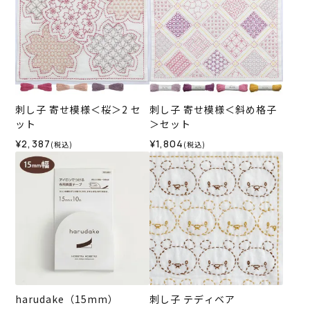
刺し子 寄せ模様＜桜＞2 セ
刺し子 寄せ模様＜斜め格子
ット
＞セット
¥2,387
¥1,804
(税込)
(税込)
harudake（15mm）
刺し子 テディベア