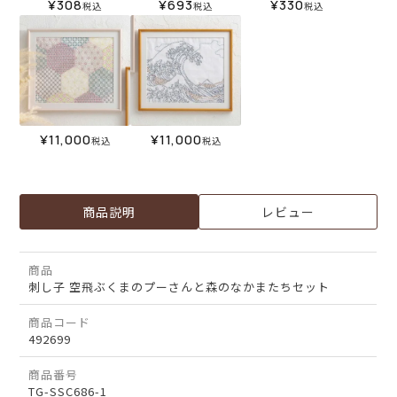
¥
308
¥
693
¥
330
税込
税込
税込
¥
11,000
¥
11,000
税込
税込
商品説明
レビュー
商品
刺し子 空飛ぶくまのプーさんと森のなかまたちセット
商品コード
492699
商品番号
TG-SSC686-1