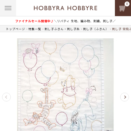
0
ファイナルセール開催中♪
＼リバティ 生地、編み物、刺繍、刺し子／
トップページ
特集一覧
刺し子ふきん・刺し子糸
刺し子（ふきん）
刺し子 空飛