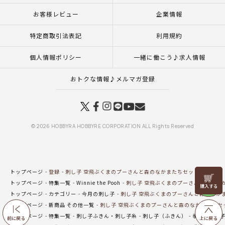
お客様レビュー
企業情報
特定商取引法表記
利用規約
個人情報ポリシー
一緒に働こう♪求人情報
おトクな情報♪メルマガ登録
© 2026 HOBBYRA HOBBYRE CORPORATION ALL Rights Reserved
トップページ
登録
刺し子 空飛ぶくまのプーさんと森のなかまたちセット
リリヤン
トップページ
特集一覧
Winnie the Pooh
刺し子 空飛ぶくまのプーさんと森のな
フェア
トップページ
カテゴリー
今月の刺し子
刺し子 空飛ぶくまのプーさんと森のなか
トップページ
新商品 その他一覧
刺し子 空飛ぶくまのプーさんと森のなかまたちセ
トップページ
特集一覧
刺し子ふきん・刺し子糸
刺し子（ふきん）
季節の刺し
前に戻る
上に戻る