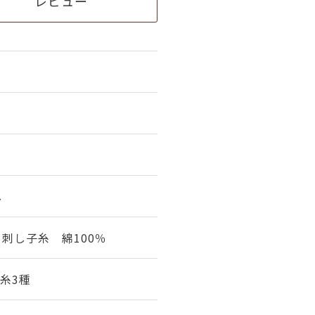
レビュー
し
、刺し子糸 綿100％
糸3種