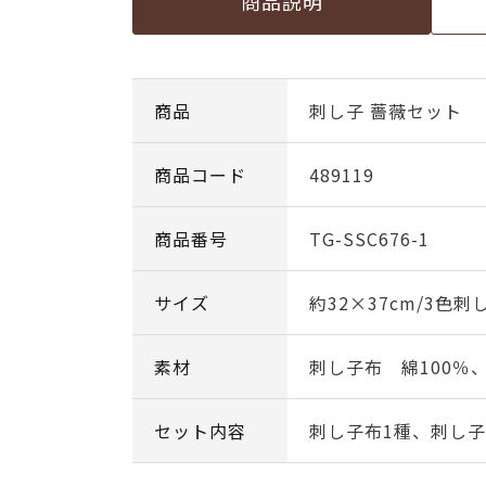
商品説明
商品
刺し子 薔薇セット
商品コード
489119
商品番号
TG-SSC676-1
サイズ
約32×37cm/3色刺
素材
刺し子布 綿100％
セット内容
刺し子布1種、刺し子