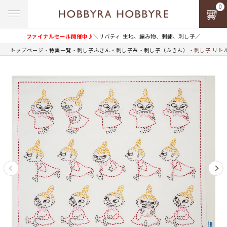
0
ファイナルセール開催中♪
＼リバティ 生地、編み物、刺繍、刺し子／
トップページ
特集一覧
刺し子ふきん・刺し子糸
刺し子（ふきん）
刺し子 リト