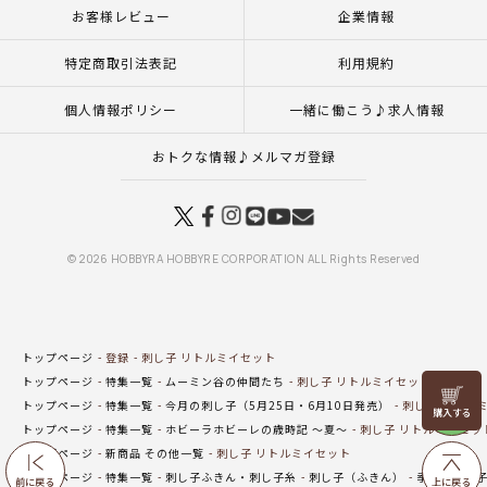
お客様レビュー
企業情報
特定商取引法表記
利用規約
個人情報ポリシー
一緒に働こう♪求人情報
おトクな情報♪メルマガ登録
© 2026 HOBBYRA HOBBYRE CORPORATION ALL Rights Reserved
トップページ
登録
刺し子 リトルミイセット
トップページ
特集一覧
ムーミン谷の仲間たち
刺し子 リトルミイセット
リリヤン
トップページ
特集一覧
今月の刺し子（5月25日・6月10日発売）
刺し子 リトル
フェア
トップページ
特集一覧
ホビーラホビーレの歳時記 ～夏～
刺し子 リトルミイセッ
トップページ
新商品 その他一覧
刺し子 リトルミイセット
トップページ
特集一覧
刺し子ふきん・刺し子糸
刺し子（ふきん）
季節の刺し
前に戻る
上に戻る