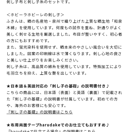
刺し子布と刺し子糸のセットです。
＜ホビーラホビーレの刺し子＞
ふきんは、晒の名産地・泉州で織り上げた上質な晒生地「和泉
木綿」を使用しています。何度もの試作を重ね、針通りがよく
美しく刺せる生地を厳選しました。布目が整いやすく、初心者
の方にもおすすめです。
また、蛍光染料を使用せず、晒本来のやさしい風合いを大切に
しました。図案の印刷線は水で薄くなります。刺し心地の良さ
と美しい仕上がりをお楽しみください。
刺し子糸は、高品質の綿糸を使用しています。特殊加工により
毛羽立ちを抑え、上質な艶を出しています。
★日本語＆英語対応の「刺し子の基礎」の説明書付き♪
こちらの商品には、日本語（表面）と英語（裏面）で記載され
た『刺し子の基礎』の説明書が付属しています。初めての方
や、海外のお客様にも安心です。
『刺し子の基礎』の説明書はこちら
★布用両面テープharudakeでのお仕立てもおすすめ♪
『harudakeで仕立てる場合』の説明書はこちら