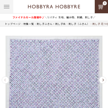
0
ファイナルセール開催中♪
＼リバティ 生地、編み物、刺繍、刺し子／
トップページ
特集一覧
刺し子ふきん・刺し子糸
刺し子（ふきん）
刺し子 花つ