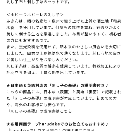
刺し子布と刺し子糸のセットです。
＜ホビーラホビーレの刺し子＞
ふきんは、晒の名産地・泉州で織り上げた上質な晒生地「和泉
木綿」を使用しています。何度もの試作を重ね、針通りがよく
美しく刺せる生地を厳選しました。布目が整いやすく、初心者
の方にもおすすめです。
また、蛍光染料を使用せず、晒本来のやさしい風合いを大切に
しました。図案の印刷線は水で薄くなります。刺し心地の良さ
と美しい仕上がりをお楽しみください。
刺し子糸は、高品質の綿糸を使用しています。特殊加工により
毛羽立ちを抑え、上質な艶を出しています。
★日本語＆英語対応の「刺し子の基礎」の説明書付き♪
こちらの商品には、日本語（表面）と英語（裏面）で記載され
た『刺し子の基礎』の説明書が付属しています。初めての方
や、海外のお客様にも安心です。
『刺し子の基礎』の説明書はこちら
★布用両面テープharudakeでのお仕立てもおすすめ♪
『harudakeで仕立てる場合』の説明書はこちら