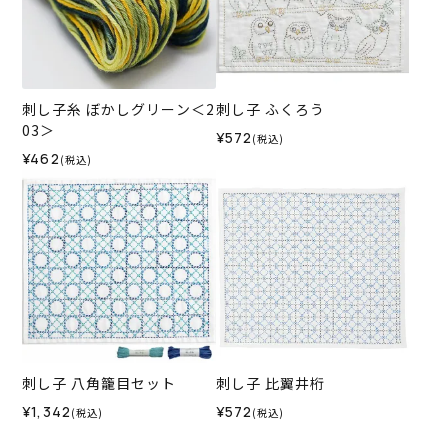
刺し子糸 ぼかしグリーン＜2
刺し子 ふくろう
03＞
¥572
(税込)
¥462
(税込)
刺し子 八角籠目セット
刺し子 比翼井桁
¥1,342
¥572
(税込)
(税込)