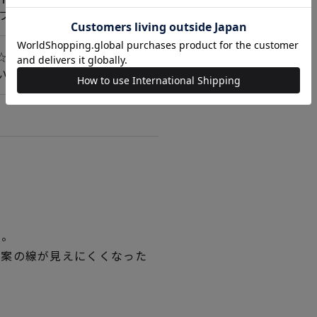
フグリーン＜130＞
☆☆
いて＞詳しくはこちら
い。
図案の線が見えにくくなった
。