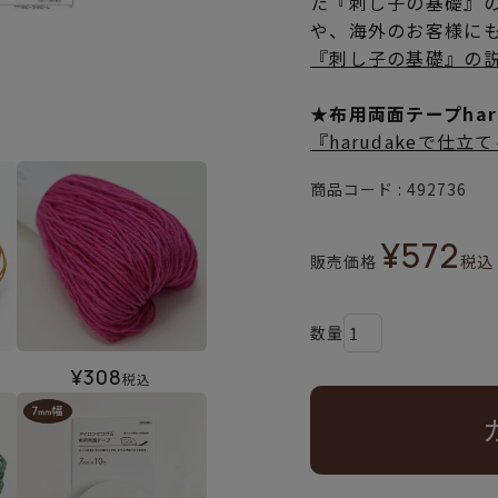
た『刺し子の基礎』
や、海外のお客様に
『刺し子の基礎』の
★布用両面テープha
『harudakeで仕
商品コード
492736
¥
572
販売価格
税込
¥
308
税込