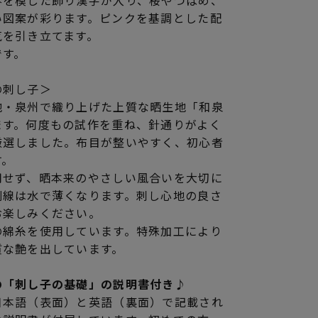
春を模した飾り漢字が入り、桜やつばめ、
い図案が彩ります。ピンクを基調とした配
気を引き立てます。
です。
の刺し子＞
地・泉州で織り上げた上質な晒生地「和泉
ます。何度もの試作を重ね、針通りがよく
厳選しました。布目が整いやすく、初心者
す。
用せず、晒本来のやさしい風合いを大切に
刷線は水で薄くなります。刺し心地の良さ
お楽しみください。
の綿糸を使用しています。特殊加工により
質な艶を出しています。
の「刺し子の基礎」の説明書付き♪
日本語（表面）と英語（裏面）で記載され