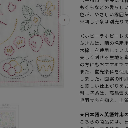
し子布巾。中央には
もぐらなどの愛らし
色が、やさしい雰囲
※刺し子糸は別売り
＜ホビーラホビーレ
ふきんは、晒の名産
木綿」を使用してい
美しく刺せる生地を
の方にもおすすめで
また、蛍光染料を使
しました。図案の印
と美しい仕上がりを
刺し子糸は、高品質
毛羽立ちを抑え、上
★日本語＆英語対応
こちらの商品には、