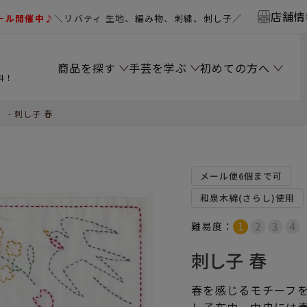
店舗情
ール開催中♪
＼リバティ 生地、編み物、刺繍、刺し子／
商品を探す
手芸を学ぶ
初めての方へ
料！
）
刺し子 春
メール便6個まで可
和泉木綿(さらし)使用
難易度：
刺し子 春
春を感じるモチーフ