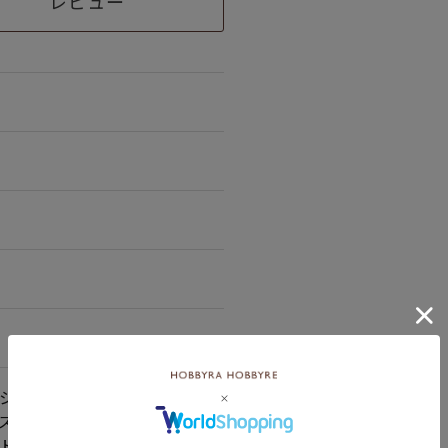
レビュー
シ＜117＞
ズピンク＜125＞
トグレー＜129＞