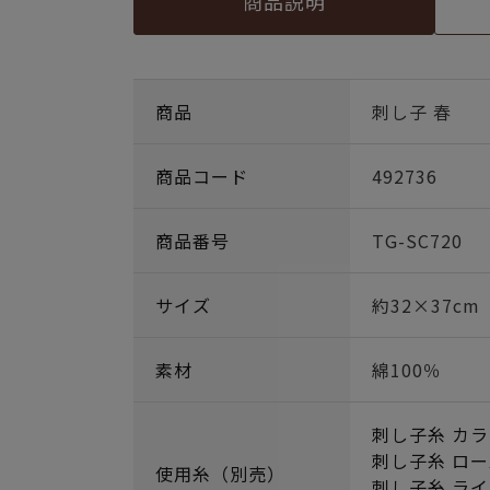
商品説明
商品
刺し子 春
商品コード
492736
商品番号
TG-SC720
サイズ
約32×37cm
素材
綿100％
刺し子糸 カラ
刺し子糸 ロー
使用糸（別売）
刺し子糸 ライ