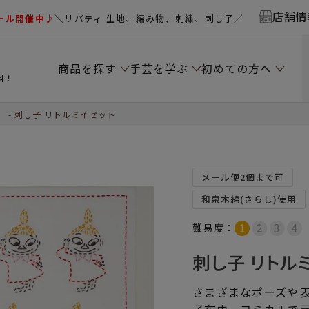
店舗情
ール開催中♪
＼リバティ 生地、編み物、刺繍、刺し子／
商品を探す
手芸を学ぶ
初めての方へ
料！
）
刺し子 リトルミイセット
メール便2個まで可
和泉木綿(さらし)使用
難易度：
刺し子 リトル
さまざまなポーズや