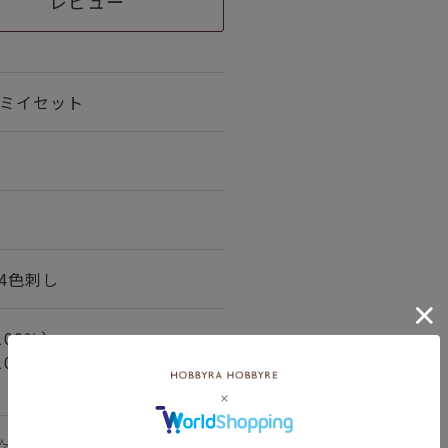
レビュー
ルミイセット
1
/4色刺し
00％）
00％）4種
☆☆