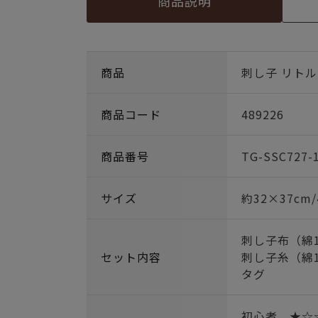
商品説明
商品
刺し子 リト
商品コード
489226
商品番号
TG-SSC727-
サイズ
約32×37cm
刺し子布（綿1
セット内容
刺し子糸（綿1
タグ
初心者 ★☆