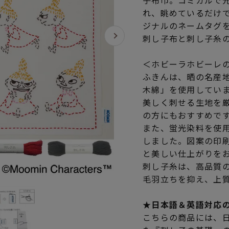
子布巾。コミカルで
れ、眺めているだけ
ジナルのネームタグ
刺し子布と刺し子糸
＜ホビーラホビーレ
ふきんは、晒の名産
木綿」を使用してい
美しく刺せる生地を
の方にもおすすめで
また、蛍光染料を使
しました。図案の印
と美しい仕上がりを
刺し子糸は、高品質
毛羽立ちを抑え、上
★日本語＆英語対応
こちらの商品には、