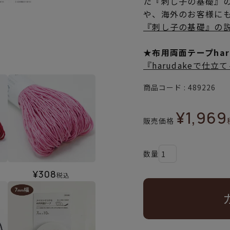
た『刺し子の基礎』
や、海外のお客様に
『刺し子の基礎』の
★布用両面テープha
『harudakeで仕
商品コード
489226
¥
1,969
販売価格
¥
308
税込