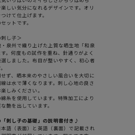
元気いっぱいのミイらしさがちりばめら
で楽しい気分になれるデザインです。オリ
をつけて仕上げます。
のセットです。
の刺し子＞
地・泉州で織り上げた上質な晒生地「和泉
ます。何度もの試作を重ね、針通りがよく
厳選しました。布目が整いやすく、初心者
す。
用せず、晒本来のやさしい風合いを大切に
刷線は水で薄くなります。刺し心地の良さ
お楽しみください。
の綿糸を使用しています。特殊加工により
質な艶を出しています。
の「刺し子の基礎」の説明書付き♪
日本語（表面）と英語（裏面）で記載され