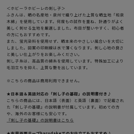
＜ホビーラホビーレの刺し子＞
ふきんは、晒の名産地・泉州で織り上げた上質な晒生地「和泉
木綿」を使用しています。何度もの試作を重ね、針通りがよく
美しく刺せる生地を厳選しました。布目が整いやすく、初心者
の方にもおすすめです。
また、蛍光染料を使用せず、晒本来のやさしい風合いを大切に
しました。図案の印刷線は水で薄くなります。刺し心地の良さ
と美しい仕上がりをお楽しみください。
刺し子糸は、高品質の綿糸を使用しています。特殊加工により
毛羽立ちを抑え、上質な艶を出しています。
※こちらの商品は商用利用できません。
★日本語＆英語対応の「刺し子の基礎」の説明書付き♪
こちらの商品には、日本語（表面）と英語（裏面）で記載され
た『刺し子の基礎』の説明書が付属しています。初めての方
や、海外のお客様にも安心です。
『刺し子の基礎』の説明書はこちら
★布用両面テープharudakeでのお仕立てもおすすめ♪