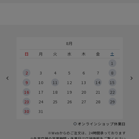
8月
土
日
月
火
水
木
金
土
5
1
2
2
3
4
5
6
7
8
9
9
10
11
12
13
14
15
6
16
17
18
19
20
21
22
23
24
25
26
27
28
29
30
31
オンラインショップ休業日
※Webからのご注文は、24時間承っております
※各実店舗の営業時間・休業日は
店舗情報
をご覧ください