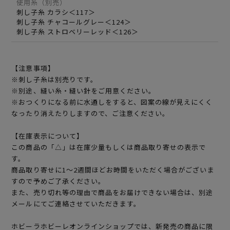
使用糸（別売）
刺し子糸 カラシ＜117＞
刺し子糸 チャコールグレー＜124＞
刺し子糸 ストロベリーレッド＜126＞
【注意事項】
※刺し子糸は別売りです。
※別途、縫い糸・縫い針をご用意ください。
※おつくりになる前に水通しをすると、図案の線が見えにくく
なったり消えたりしますので、ご注意ください。
【在庫表示について】
この商品の「△」は在庫少量もしくは商品取り寄せの表示で
す。
商品取り寄せに1～2週間ほどお時間をいただく場合がございま
すので予めご了承ください。
また、売り切れ等の理由で商品をお届けできない場合は、別途
メールにてご連絡させていただきます。
ホビーラホビーレオンラインショップでは、新発売の商品に限