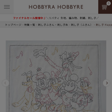
0
ファイナルセール開催中♪
＼リバティ 生地、編み物、刺繍、刺し子／
トップページ
特集一覧
刺し子ふきん・刺し子糸
刺し子（ふきん）
刺し子 Happy