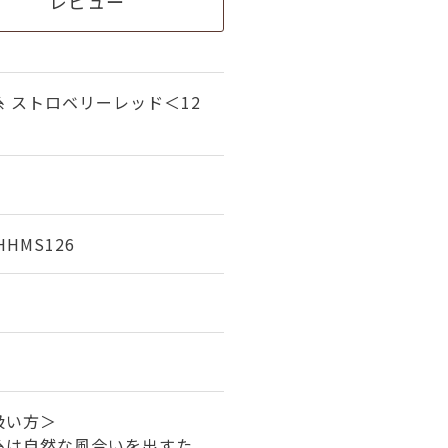
レビュー
 ストロベリーレッド＜12
HHMS126
%
扱い方＞
糸は自然な風合いを出すた