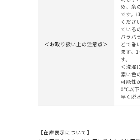
め、糸
です。
くださ
ている
バラバ
＜お取り扱い上の注意点＞
どで巻
ます。
す。
＜洗濯
濃い色
可能性
0℃以
早く脱
【在庫表示について】