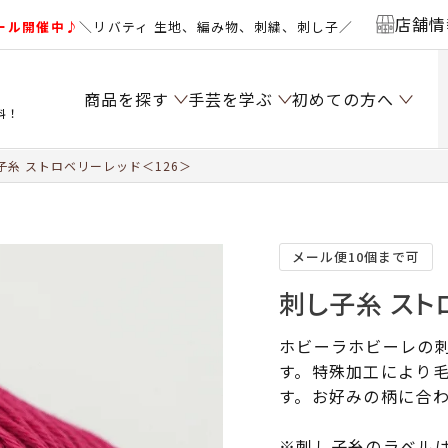
店舗情
ール開催中♪
＼リバティ 生地、編み物、刺繍、刺し子／
商品を探す
手芸を学ぶ
初めての方へ
料！
子糸 ストロベリーレッド＜126＞
メール便10個まで可
刺し子糸 スト
ホビーラホビーレの
す。特殊加工により
す。お好みの柄に合
※刺し子糸のラベル