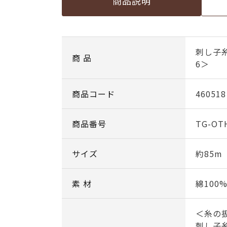
商品説明
刺し子糸
商 品
6＞
商品コード
460518
商品番号
TG-OT
サイズ
約85m
素 材
綿100
＜糸の
刺し子