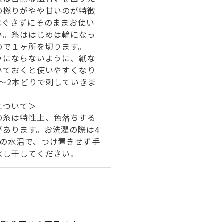
の撚りがやや甘いのが特徴
ほぐさずにそのままお使い
い。糸ははじめは輪になっ
ので１ヶ所を切ります。
ラにならないように、紙な
いておくと使いやすくなり
1～2本どりで刺していきま
について＞
の糸は特性上、色落ちする
があります。お洗濯の際は4
下の水温で、つけ置きせず手
水し干してください。