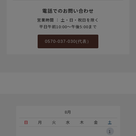
電話でのお問い合わせ
営業時間 ： 土・日・祝日を除く
平日午前10:00～午後5:00まで
0570-037-030(代表）
8月
土
日
月
火
水
木
金
土
5
1