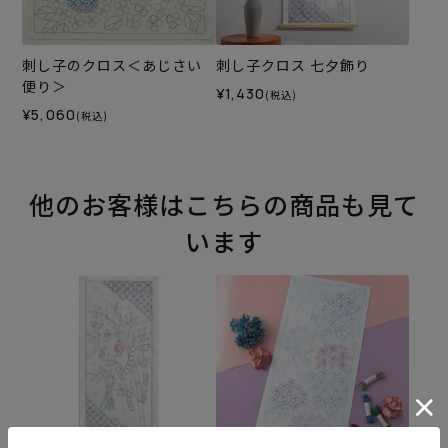
刺し子のクロス＜あじさい
刺し子クロス 七夕飾り
便り＞
¥1,430
(税込)
¥5,060
(税込)
他のお客様はこちらの商品も見て
います