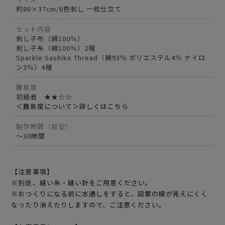
約80×37cm/6色刺し 一枚仕立て
セット内容
刺し子布（綿100％）
刺し子糸（綿100％）2種
Sparkle Sashiko Thread（綿93％ ポリエステル4％ ナイロ
ン3％）4種
難易度
初級者 ★★☆☆
＜難易度について＞詳しくはこちら
製作時間（目安）
～30時間
【注意事項】
※別途、縫い糸・縫い針をご用意ください。
※おつくりになる前に水通しをすると、図案の線が見えにくく
なったり消えたりしますので、ご注意ください。