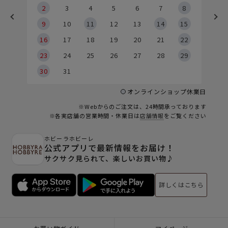
2
2
3
4
5
6
7
8
9
9
10
11
12
13
14
15
6
16
17
18
19
20
21
22
23
24
25
26
27
28
29
30
31
オンラインショップ休業日
※Webからのご注文は、24時間承っております
※各実店舗の営業時間・休業日は
店舗情報
をご覧ください
ホビーラホビーレ
公式アプリで最新情報をお届け！
サクサク見られて、楽しいお買い物♪
詳しくはこちら