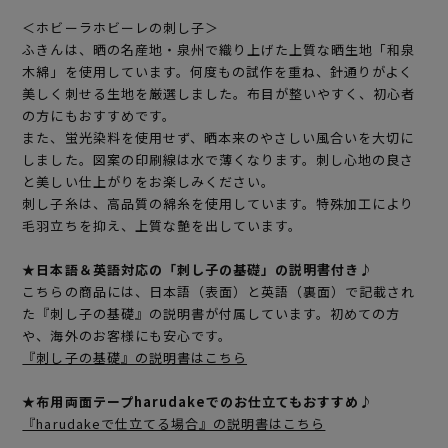
＜ホビーラホビーレの刺し子＞
ふきんは、晒の名産地・泉州で織り上げた上質な晒生地「和泉
木綿」を使用しています。何度もの試作を重ね、針通りがよく
美しく刺せる生地を厳選しました。布目が整いやすく、初心者
の方にもおすすめです。
また、蛍光染料を使用せず、晒本来のやさしい風合いを大切に
しました。図案の印刷線は水で薄くなります。刺し心地の良さ
と美しい仕上がりをお楽しみください。
刺し子糸は、高品質の綿糸を使用しています。特殊加工により
毛羽立ちを抑え、上質な艶を出しています。
★日本語＆英語対応の「刺し子の基礎」の説明書付き♪
こちらの商品には、日本語（表面）と英語（裏面）で記載され
た『刺し子の基礎』の説明書が付属しています。初めての方
や、海外のお客様にも安心です。
『刺し子の基礎』の説明書はこちら
★布用両面テープharudakeでのお仕立てもおすすめ♪
『harudakeで仕立てる場合』の説明書はこちら