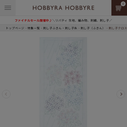
0
ファイナルセール開催中♪
＼リバティ 生地、編み物、刺繍、刺し子／
トップページ
特集一覧
刺し子ふきん・刺し子糸
刺し子（ふきん）
刺し子クロス