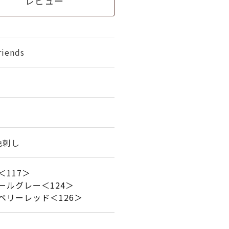
レビュー
iends
3色刺し
＜117＞
ールグレー＜124＞
ベリーレッド＜126＞