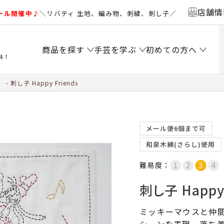
店舗情
ール開催中♪
＼リバティ 生地、編み物、刺繍、刺し子／
商品を探す
手芸を学ぶ
初めての方へ
料！
）
刺し子 Happy Friends
メール便6個まで可
和泉木綿(さらし)使用
難易度：
刺し子 Happy 
ミッキーマウスと仲