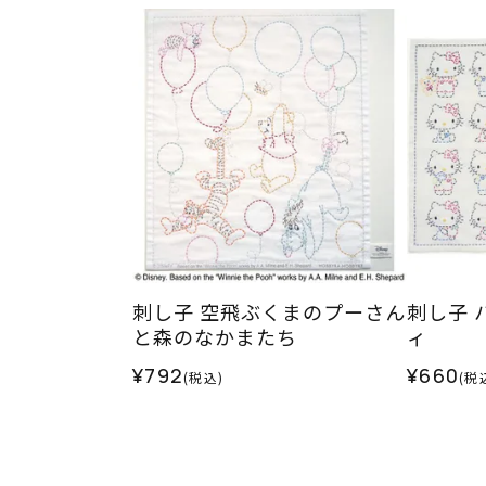
刺し子 空飛ぶくまのプーさん
刺し子 
と森のなかまたち
ィ
¥792
¥660
(税込)
(税