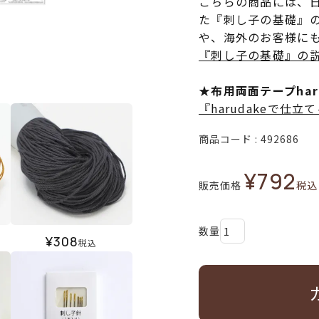
こちらの商品には、
た『刺し子の基礎』
や、海外のお客様に
『刺し子の基礎』の
★布用両面テープha
『harudakeで仕
商品コード
492686
¥
792
販売価格
税込
¥
308
税込