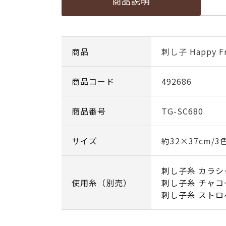
商品説明
商品
刺し子 Happy Fr
商品コード
492686
商品番号
TG-SC680
サイズ
約32×37cm/
刺し子糸 カラシ
使用糸（別売）
刺し子糸 チャコ
刺し子糸 ストロ