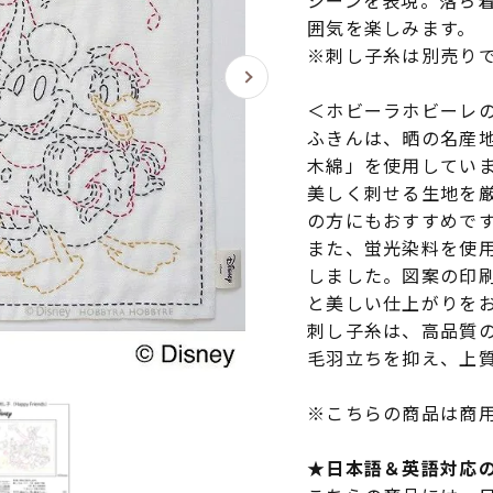
シーンを表現。落ち
囲気を楽しみます。
※刺し子糸は別売り
＜ホビーラホビーレ
ふきんは、晒の名産
木綿」を使用してい
美しく刺せる生地を
の方にもおすすめで
また、蛍光染料を使
しました。図案の印
と美しい仕上がりを
刺し子糸は、高品質
毛羽立ちを抑え、上
※こちらの商品は商
★日本語＆英語対応