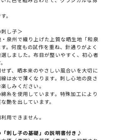
着いた色を組み合わせて、クラシカルな雰
です。
の刺し子＞
地・泉州で織り上げた上質な晒生地「和泉
ます。何度もの試作を重ね、針通りがよく
厳選しました。布目が整いやすく、初心者
す。
用せず、晒本来のやさしい風合いを大切に
刷線は水で薄くなります。刺し心地の良さ
お楽しみください。
の綿糸を使用しています。特殊加工により
質な艶を出しています。
用利用できません。
の「刺し子の基礎」の説明書付き♪