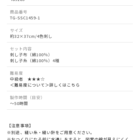
商品番号
TG-SSC1459-1
サイズ
約32×37cm/4色刺し
セット内容
刺し子布（綿100％）
刺し子糸（綿100％）4種
難易度
中級者 ★★★☆
＜難易度について＞詳しくはこちら
製作時間（目安）
～50時間
【注意事項】
※別途、縫い糸・縫い針をご用意ください。
※おつくりになる前に水通しをすると、図案の線が見えにくく