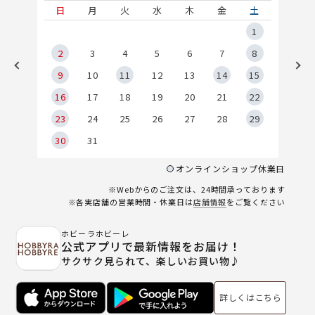
土
日
月
火
水
木
金
土
5
1
2
2
3
4
5
6
7
8
9
9
10
11
12
13
14
15
6
16
17
18
19
20
21
22
23
24
25
26
27
28
29
30
31
オンラインショップ休業日
※Webからのご注文は、24時間承っております
※各実店舗の営業時間・休業日は
店舗情報
をご覧ください
ホビーラホビーレ
公式アプリで最新情報をお届け！
サクサク見られて、楽しいお買い物♪
詳しくはこちら