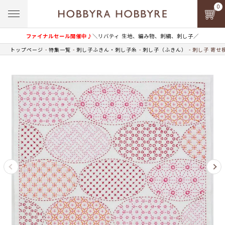
0
ファイナルセール開催中♪
＼リバティ 生地、編み物、刺繍、刺し子／
トップページ
特集一覧
刺し子ふきん・刺し子糸
刺し子（ふきん）
刺し子 寄せ