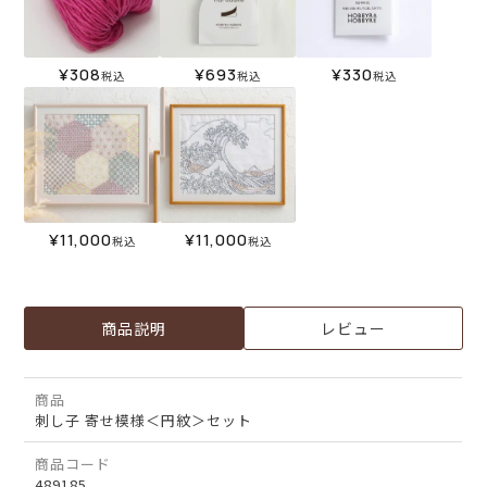
¥
308
¥
693
¥
330
税込
税込
税込
¥
11,000
¥
11,000
税込
税込
商品説明
レビュー
商品
刺し子 寄せ模様＜円紋＞セット
商品コード
489185