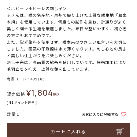
＜ホビーラホビーレの刺し子＞
ふきんは、晒の名産地・泉州で織り上げた上質な晒生地「和泉
木綿」を使用しています。何度もの試作を重ね、針通りがよく
美しく刺せる生地を厳選しました。布目が整いやすく、初心者
の方にもおすすめです。
また、蛍光染料を使用せず、晒本来のやさしい風合いを大切に
しました。図案の印刷線は水で薄くなります。刺し心地の良さ
と美しい仕上がりをお楽しみください。
刺し子糸は、高品質の綿糸を使用しています。特殊加工により
毛羽立ちを抑え、上質な艶を出しています。
商品コード
489185
¥
1,804
販売価格
税込
[
82
ポイント進呈 ]
お気に入りに登録する
カートに入れる