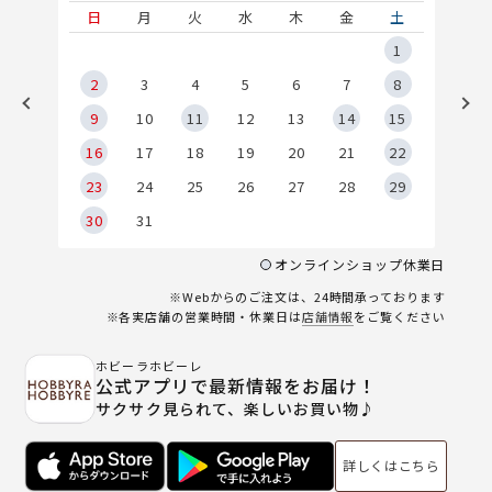
土
日
月
火
水
木
金
土
5
1
2
2
3
4
5
6
7
8
9
9
10
11
12
13
14
15
6
16
17
18
19
20
21
22
23
24
25
26
27
28
29
30
31
オンラインショップ休業日
※Webからのご注文は、24時間承っております
※各実店舗の営業時間・休業日は
店舗情報
をご覧ください
ホビーラホビーレ
公式アプリで最新情報をお届け！
サクサク見られて、楽しいお買い物♪
詳しくはこちら