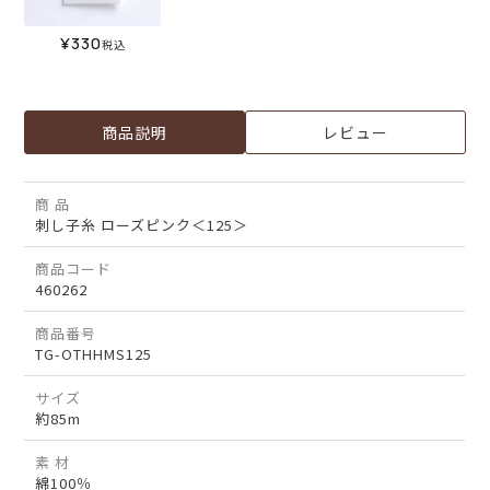
¥
330
税込
商品説明
レビュー
商 品
刺し子糸 ローズピンク＜125＞
商品コード
460262
商品番号
TG-OTHHMS125
サイズ
約85m
素 材
綿100％