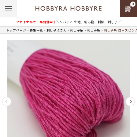
0
ファイナルセール開催中♪
＼リバティ 生地、編み物、刺繍、刺し子／
トップページ
特集一覧
刺し子ふきん・刺し子糸
刺し子糸
刺し子糸 ローズピンク