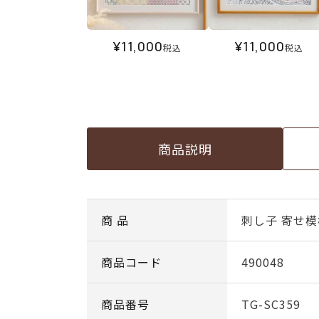
¥
11,000
¥
11,000
税込
税込
商品説明
商 品
刺し子 寄せ
商品コード
490048
商品番号
TG-SC359