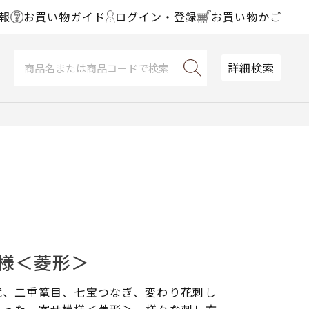
報
お買い物ガイド
ログイン・登録
お買い物かご
詳細検索
模様＜菱形＞
代、二重篭目、七宝つなぎ、変わり花刺し