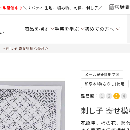
店舗情
ール開催中♪
＼リバティ 生地、編み物、刺繍、刺し子／
商品を探す
手芸を学ぶ
初めての方へ
料！
）
刺し子 寄せ模様＜菱形＞
メール便6個まで可
和泉木綿(さらし)使用
難易度：
刺し子 寄せ
花亀甲、柿の花、網