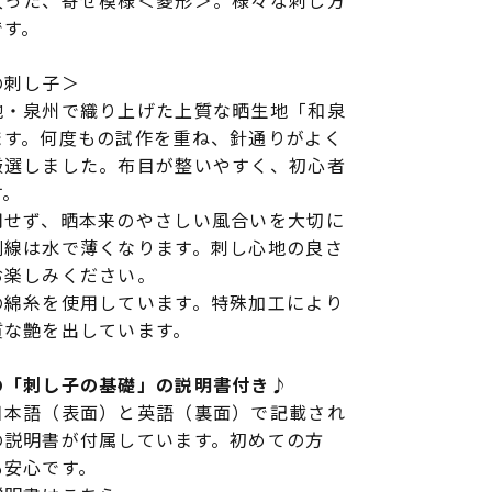
入った、寄せ模様＜菱形＞。様々な刺し方
です。
の刺し子＞
地・泉州で織り上げた上質な晒生地「和泉
ます。何度もの試作を重ね、針通りがよく
厳選しました。布目が整いやすく、初心者
す。
用せず、晒本来のやさしい風合いを大切に
刷線は水で薄くなります。刺し心地の良さ
お楽しみください。
の綿糸を使用しています。特殊加工により
質な艶を出しています。
の「刺し子の基礎」の説明書付き♪
日本語（表面）と英語（裏面）で記載され
の説明書が付属しています。初めての方
も安心です。