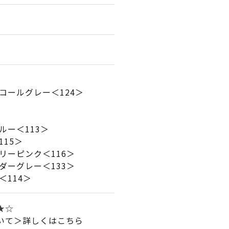
コールグレー＜124＞
ルー＜113＞
115＞
リーピンク＜116＞
ダーグレー＜133＞
＜114＞
★★☆
いて＞詳しくはこちら