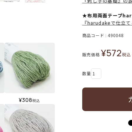
『刺し子の基礎』の
★布用両面テープha
『harudakeで仕
商品コード
490048
¥
572
販売価格
税込
¥
308
税込