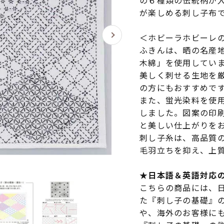
の６種類の伝統柄が
が楽しめる刺し子布
＜ホビーラホビーレ
ふきんは、晒の名産
木綿」を使用してい
美しく刺せる生地を
の方にもおすすめで
また、蛍光染料を使
しました。図案の印
と美しい仕上がりを
刺し子糸は、高品質
毛羽立ちを抑え、上
★日本語＆英語対応
こちらの商品には、
た『刺し子の基礎』
や、海外のお客様に