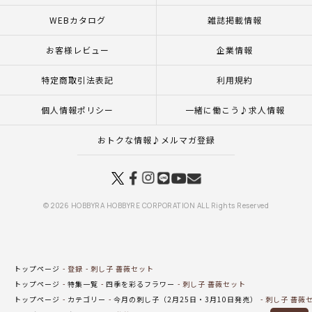
WEBカタログ
雑誌掲載情報
お客様レビュー
企業情報
特定商取引法表記
利用規約
個人情報ポリシー
一緒に働こう♪求人情報
おトクな情報♪メルマガ登録
© 2026 HOBBYRA HOBBYRE CORPORATION ALL Rights Reserved
トップページ
登録
刺し子 薔薇セット
トップページ
特集一覧
四季を彩るフラワー
刺し子 薔薇セット
トップページ
カテゴリー
今月の刺し子（2月25日・3月10日発売）
刺し子 薔薇