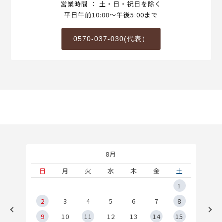
営業時間 ： 土・日・祝日を除く
平日午前10:00～午後5:00まで
0570-037-030(代表）
8月
土
日
月
火
水
木
金
土
5
1
2
2
3
4
5
6
7
8
9
9
10
11
12
13
14
15