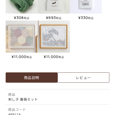
¥
308
¥
693
¥
330
税込
税込
税込
¥
11,000
¥
11,000
税込
税込
商品説明
レビュー
商品
刺し子 薔薇セット
商品コード
489119