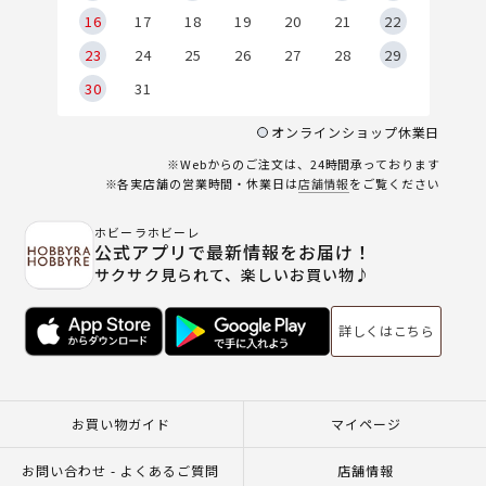
6
16
17
18
19
20
21
22
23
24
25
26
27
28
29
30
31
オンラインショップ休業日
※Webからのご注文は、24時間承っております
※各実店舗の営業時間・休業日は
店舗情報
をご覧ください
ホビーラホビーレ
公式アプリで最新情報をお届け！
サクサク見られて、楽しいお買い物♪
詳しくはこちら
お買い物ガイド
マイページ
お問い合わせ - よくあるご質問
店舗情報