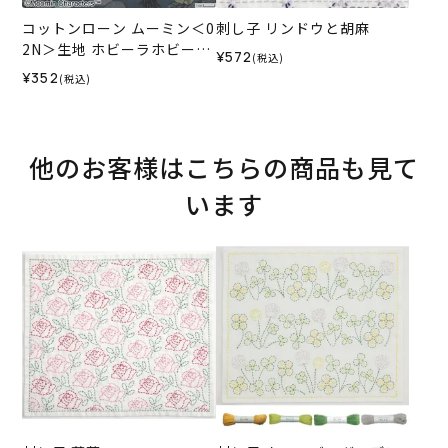
コットンローン ムーミン＜0
刺し子 リンドウと胡麻
2N＞生地 ホビーラホビーレ
¥572
(税込)
デザインコレクション
¥352
(税込)
他のお客様はこちらの商品も見て
います