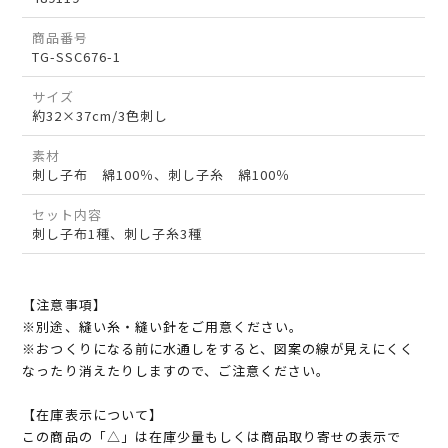
商品番号
TG-SSC676-1
サイズ
約32×37cm/3色刺し
素材
刺し子布 綿100％、刺し子糸 綿100％
セット内容
刺し子布1種、刺し子糸3種
【注意事項】
※別途、縫い糸・縫い針をご用意ください。
※おつくりになる前に水通しをすると、図案の線が見えにくく
なったり消えたりしますので、ご注意ください。
【在庫表示について】
この商品の「△」は在庫少量もしくは商品取り寄せの表示で