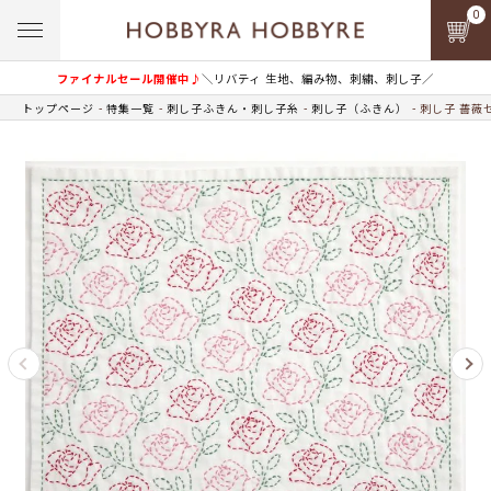
0
ファイナルセール開催中♪
＼リバティ 生地、編み物、刺繍、刺し子／
トップページ
特集一覧
刺し子ふきん・刺し子糸
刺し子（ふきん）
刺し子 薔薇