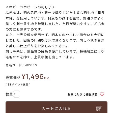
＜ホビーラホビーレの刺し子＞
ふきんは、晒の名産地・泉州で織り上げた上質な晒生地「和泉
木綿」を使用しています。何度もの試作を重ね、針通りがよく
美しく刺せる生地を厳選しました。布目が整いやすく、初心者
の方にもおすすめです。
また、蛍光染料を使用せず、晒本来のやさしい風合いを大切に
しました。図案の印刷線は水で薄くなります。刺し心地の良さ
と美しい仕上がりをお楽しみください。
刺し子糸は、高品質の綿糸を使用しています。特殊加工により
毛羽立ちを抑え、上質な艶を出しています。
商品コード
489119
¥
1,496
販売価格
税込
[
68
ポイント進呈 ]
お気に入りに登録する
カートに入れる