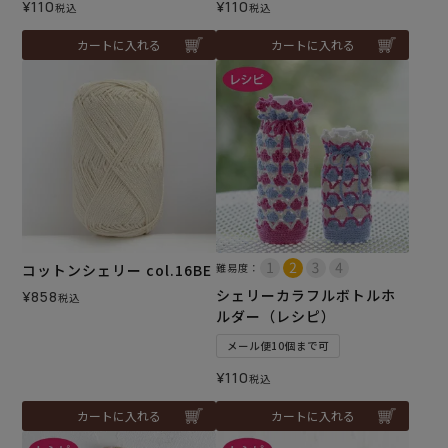
¥
110
¥
110
税込
税込
カートに入れる
カートに入れる
コットンシェリー col.16BE
難易度：
シェリーカラフルボトルホ
¥
858
税込
ルダー（レシピ）
メール便10個まで可
¥
110
税込
カートに入れる
カートに入れる