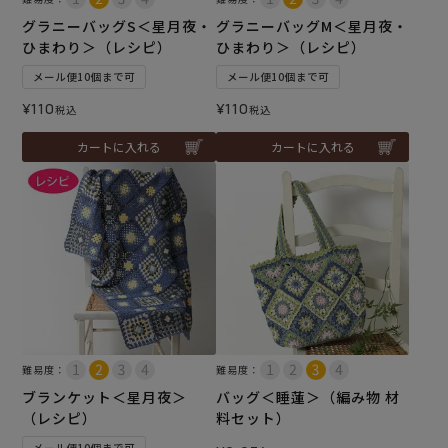
グラニーバッグS＜星月夜・
グラニーバッグM＜星月夜・
ひまわり＞（レシピ）
ひまわり＞（レシピ）
メール便10個まで可
メール便10個まで可
¥
110
¥
110
税込
税込
カートに入れる
カートに入れる
難易度：
難易度：
ブランケット＜星月夜＞
バッグ＜睡蓮＞（編み物 材
（レシピ）
料セット）
メール便10個まで可