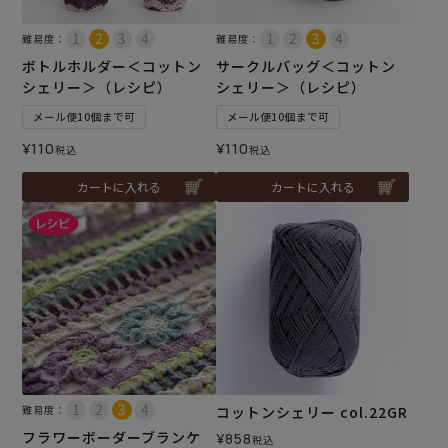
難易度：
難易度：
ボトルホルダー＜コットン
サークルバッグ＜コットン
シェリー＞（レシピ）
シェリー＞（レシピ）
メール便10個まで可
メール便10個まで可
¥
110
¥
110
税込
税込
カートに入れる
カートに入れる
難易度：
コットンシェリー col.22GR
フラワーボーダーブランケ
¥
858
税込