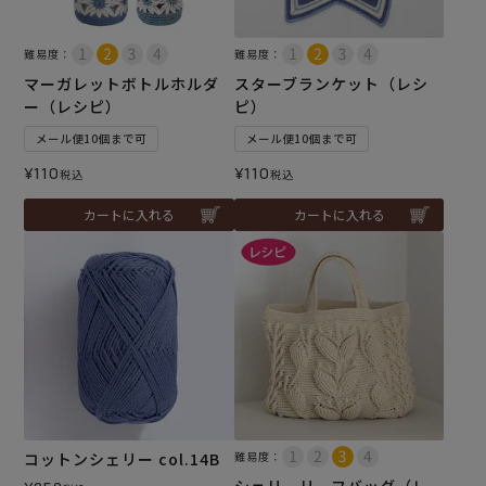
難易度：
難易度：
マーガレットボトルホルダ
スターブランケット（レシ
ー（レシピ）
ピ）
メール便10個まで可
メール便10個まで可
¥
110
¥
110
税込
税込
カートに入れる
カートに入れる
コットンシェリー col.14B
難易度：