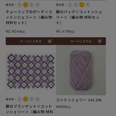
難易度：
難易度：
チューリップのポーチ＜コ
藤のバッグ＜コットンシェ
ットンシェリー＞（編み物
リー＞（編み物 材料セッ
材料セット）
ト）
¥
2,904
¥
5,478
税込
税込
カートに入れる
カートに入れる
難易度：
コットンシェリー col.24L
藤のブランケット＜コット
¥
858
税込
ンシェリー＞（編み物 材料