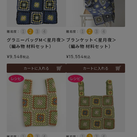
難易度：
難易度：
グラニーバッグM＜星月夜＞
ブランケット＜星月夜＞
（編み物 材料セット）
（編み物 材料セット）
¥
9,548
¥
15,554
税込
税込
カートに入れる
カートに入れる
難易度：
難易度：