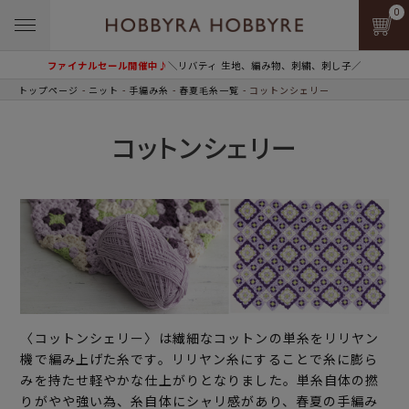
0
ファイナルセール開催中♪
＼リバティ 生地、編み物、刺繍、刺し子／
トップページ
ニット
手編み糸
春夏毛糸一覧
コットンシェリー
コットンシェリー
〈コットンシェリー〉は繊細なコットンの単糸をリリヤン
機で編み上げた糸です。リリヤン糸にすることで糸に膨ら
みを持たせ軽やかな仕上がりとなりました。単糸自体の撚
りがやや強い為、糸自体にシャリ感があり、春夏の手編み