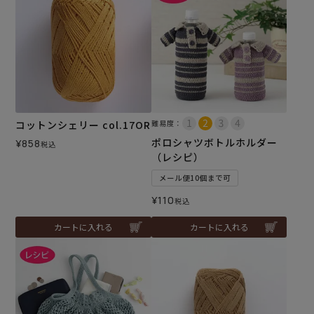
コットンシェリー col.17OR
難易度：
ポロシャツボトルホルダー
¥
858
税込
（レシピ）
メール便10個まで可
¥
110
税込
カートに入れる
カートに入れる