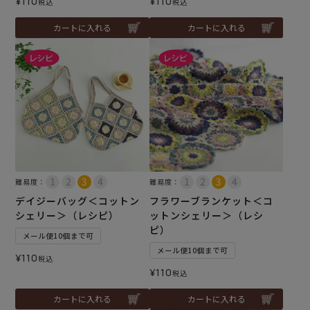
¥
110
¥
110
税込
税込
カートに入れる
カートに入れる
難易度：
難易度：
デイジーバッグ＜コットン
フラワーブランケット＜コ
シェリー＞（レシピ）
ットンシェリー＞（レシ
ピ）
メール便10個まで可
メール便10個まで可
¥
110
税込
¥
110
税込
カートに入れる
カートに入れる