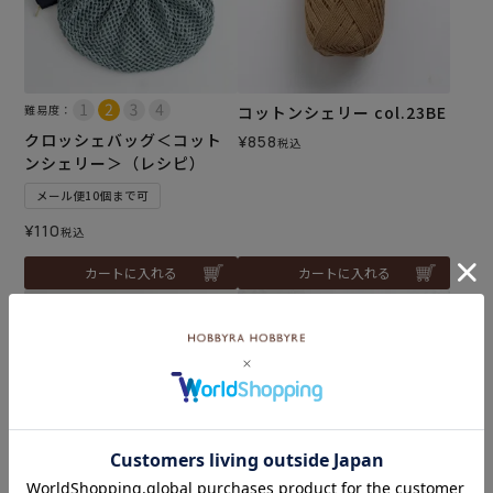
難易度：
コットンシェリー col.23BE
クロッシェバッグ＜コット
¥
858
税込
ンシェリー＞（レシピ）
メール便10個まで可
¥
110
税込
カートに入れる
カートに入れる