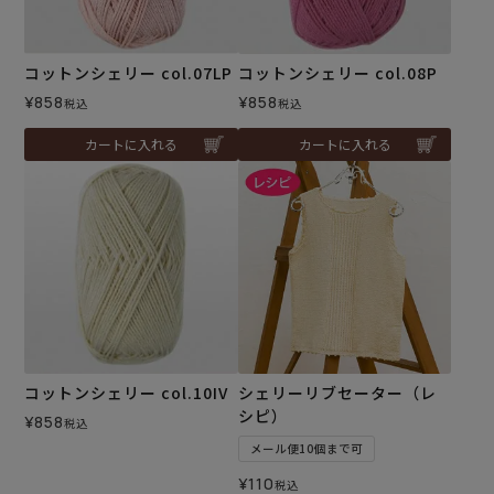
コットンシェリー col.07LP
コットンシェリー col.08P
¥
858
¥
858
税込
税込
カートに入れる
カートに入れる
コットンシェリー col.10IV
シェリーリブセーター（レ
シピ）
¥
858
税込
メール便10個まで可
¥
110
税込