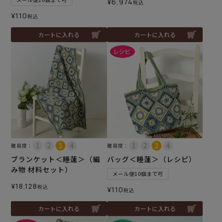
¥
6,974
税込
¥
110
税込
カートに入れる
カートに入れる
難易度：
難易度：
ブランケット＜睡蓮＞（編
バッグ＜睡蓮＞（レシピ）
み物 材料セット）
メール便10個まで可
¥
18,128
税込
¥
110
税込
カートに入れる
カートに入れる