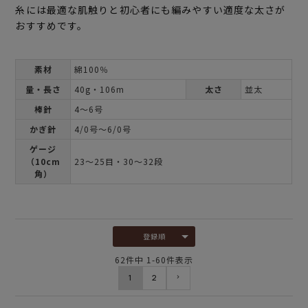
糸には最適な肌触りと初心者にも編みやすい適度な太さが
おすすめです。
素材
綿100％
量・長さ
40g・106m
太さ
並太
棒針
4～6号
かぎ針
4/0号～6/0号
ゲージ
（10cm
23～25目・30～32段
角）
登録順
62
件中
1
-
60
件表示
1
2