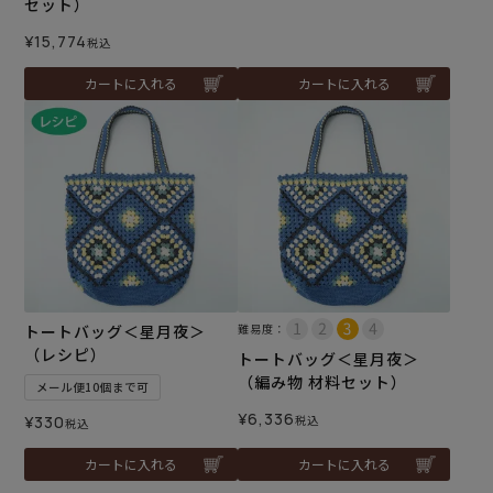
セット）
¥
15,774
税込
カートに入れる
カートに入れる
トートバッグ＜星月夜＞
難易度：
（レシピ）
トートバッグ＜星月夜＞
（編み物 材料セット）
メール便10個まで可
¥
6,336
¥
330
税込
税込
カートに入れる
カートに入れる