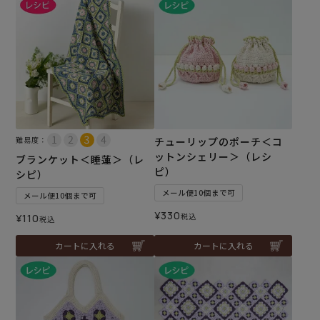
難易度：
チューリップのポーチ＜コ
ットンシェリー＞（レシ
ブランケット＜睡蓮＞（レ
ピ）
シピ）
メール便10個まで可
メール便10個まで可
¥
330
税込
¥
110
税込
カートに入れる
カートに入れる