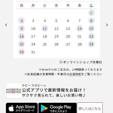
土
日
月
火
水
木
金
土
5
1
2
2
3
4
5
6
7
8
9
9
10
11
12
13
14
15
6
16
17
18
19
20
21
22
23
24
25
26
27
28
29
30
31
オンラインショップ休業日
※Webからのご注文は、24時間承っております
※各実店舗の営業時間・休業日は
店舗情報
をご覧ください
ホビーラホビーレ
公式アプリで最新情報をお届け！
サクサク見られて、楽しいお買い物♪
詳しくはこちら