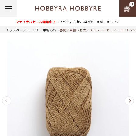
0
ファイナルセール開催中♪
＼リバティ 生地、編み物、刺繍、刺し子／
トップページ
ニット
手編み糸
春夏／合細～並太／ストレートヤーン
コットンシ