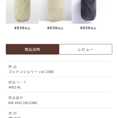
¥
858
¥
858
¥
858
税込
税込
税込
商品説明
レビュー
商 品
コットンシェリー col.23BE
商品コード
405141
商品番号
KN-HHC24523BE
素 材