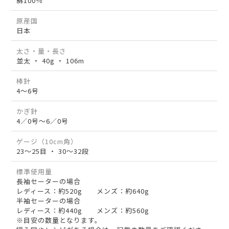
綿100％
原産国
日本
太さ・量・長さ
並太 ・ 40g ・ 106m
棒針
4～6号
かぎ針
4／0号～6／0号
ゲージ（10cm角）
23～25目 ・ 30～32段
標準使用量
長袖セーターの場合
レディース：約520g メンズ：約640g
半袖セーターの場合
レディース：約440g メンズ：約560g
※目安の数量となります。