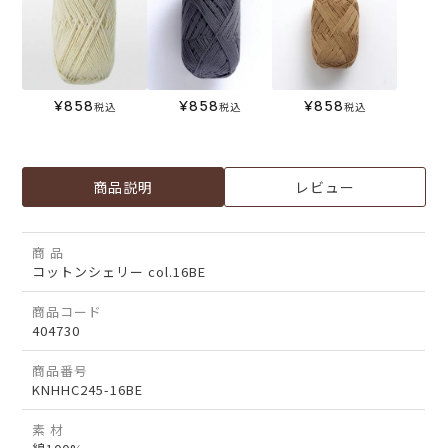
¥
858
¥
858
¥
858
税込
税込
税込
商品説明
レビュー
商 品
コットンシェリー col.16BE
商品コード
404730
商品番号
KNHHC245-16BE
素 材