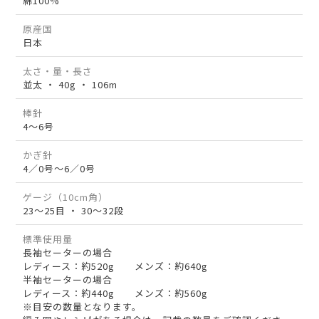
綿100%
原産国
日本
太さ・量・長さ
並太 ・ 40g ・ 106m
棒針
4～6号
かぎ針
4／0号～6／0号
ゲージ（10cm角）
23～25目 ・ 30～32段
標準使用量
長袖セーターの場合
レディース：約520g メンズ：約640g
半袖セーターの場合
レディース：約440g メンズ：約560g
※目安の数量となります。