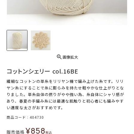
画像拡大
コットンシェリー col.16BE
繊細なコットンの単糸をリリヤン機で編み上げた糸です。リリ
ヤン糸にすることで糸に膨らみを持たせ軽やかな仕上がりとな
りました。単糸自体の撚りがやや強い為、糸自体にシャリ感が
あり、春夏の手編み糸には最適な肌触りと初心者にも編みやす
い適度な太さがおすすめです。
商品コード
404730
¥
858
販売価格
税込