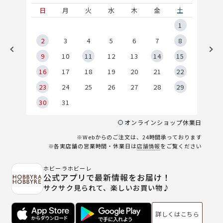
土
日
月
火
水
木
金
土
5
1
2
2
3
4
5
6
7
8
9
9
10
11
12
13
14
15
6
16
17
18
19
20
21
22
23
24
25
26
27
28
29
30
31
オンラインショップ休業日
※Webからのご注文は、24時間承っております
※各実店舗の営業時間・休業日は
店舗情報
をご覧ください
ホビーラホビーレ
公式アプリで最新情報をお届け！
サクサク見られて、楽しいお買い物♪
詳しくはこちら