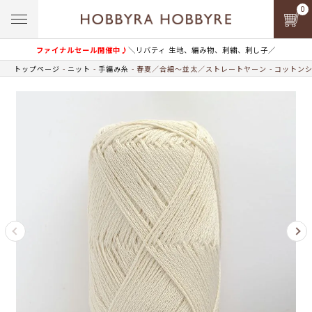
0
ファイナルセール開催中♪
＼リバティ 生地、編み物、刺繍、刺し子／
トップページ
ニット
手編み糸
春夏／合細～並太／ストレートヤーン
コットンシ