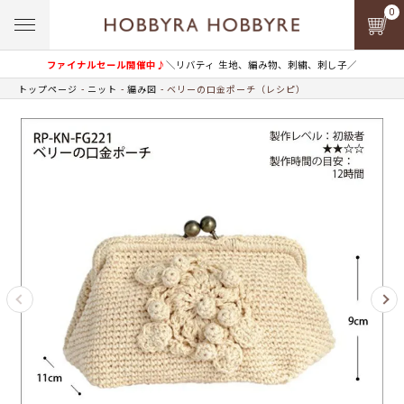
0
ファイナルセール開催中♪
＼リバティ 生地、編み物、刺繍、刺し子／
トップページ
ニット
編み図
ベリーの口金ポーチ（レシピ）