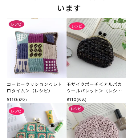
います
コーヒークッション＜レト
モザイクポーチ＜アルパカ
ロタイム＞（レシピ）
ウールパレット＞（レシ
ピ）
¥110
¥110
(税込)
(税込)