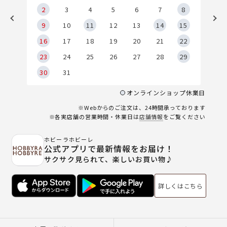
2
2
3
4
5
6
7
8
9
9
10
11
12
13
14
15
6
16
17
18
19
20
21
22
23
24
25
26
27
28
29
30
31
オンラインショップ休業日
※Webからのご注文は、24時間承っております
※各実店舗の営業時間・休業日は
店舗情報
をご覧ください
ホビーラホビーレ
公式アプリで最新情報をお届け！
サクサク見られて、楽しいお買い物♪
詳しくはこちら