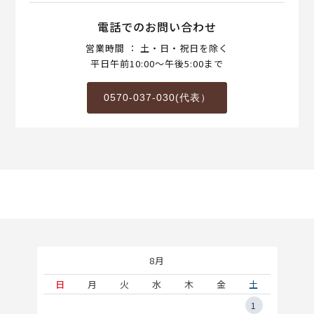
電話でのお問い合わせ
営業時間 ： 土・日・祝日を除く
平日午前10:00～午後5:00まで
0570-037-030(代表）
8月
土
日
月
火
水
木
金
土
5
1