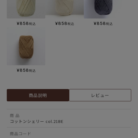
¥
858
¥
858
¥
858
税込
税込
税込
¥
858
税込
商品説明
レビュー
商 品
コットンシェリー col.21BE
商品コード