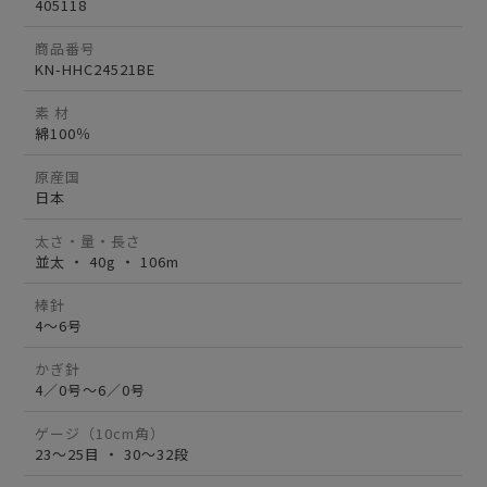
405118
商品番号
KN-HHC24521BE
素 材
綿100％
原産国
日本
太さ・量・長さ
並太 ・ 40g ・ 106m
棒針
4～6号
かぎ針
4／0号～6／0号
ゲージ（10cm角）
23～25目 ・ 30～32段