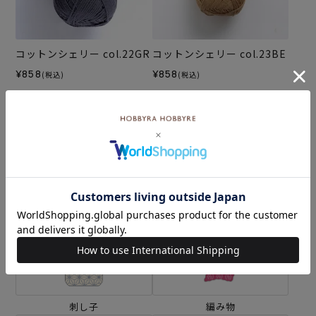
コットンシェリー col.22GR
コットンシェリー col.23BE
¥858
¥858
(税込)
(税込)
カテゴリーから探す
生地
キット
刺し子
編み物