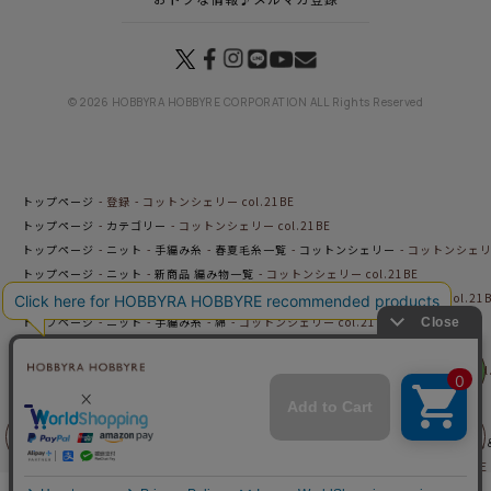
© 2026 HOBBYRA HOBBYRE CORPORATION ALL Rights Reserved
トップページ
登録
コットンシェリー col.21BE
トップページ
カテゴリー
コットンシェリー col.21BE
トップページ
ニット
手編み糸
春夏毛糸一覧
コットンシェリー
コットンシェリー 
トップページ
ニット
新商品 編み物一覧
コットンシェリー col.21BE
トップページ
ニット
手編み糸
＜合太～並太＞糸一覧
コットンシェリー col.21B
トップページ
ニット
手編み糸
綿
コットンシェリー col.21BE
トップページ
ニット
手編み糸
コットンシェリー
コットンシェリー col.21BE
リリヤン
トップページ
カテゴリー
小物で楽しむクロッシェスタイル
コットンシェリー col.
フェア
トップページ
カテゴリー
初夏のお出かけニット
コットンシェリー col.21BE
トップページ
カテゴリー
春のニットを楽しむ
コットンシェリー col.21BE
トップページ
商品
マンスリープレス2月号掲載商品
2月25日（水）発売の新商品
前に戻る
上に戻る
トップページ
オンラインショップ在庫わずかコーナー
コットンシェリー col.21BE
トップページ
特集一覧
初夏の風を感じて
コットンシェリー col.21BE