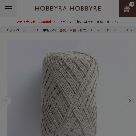
0
ファイナルセール開催中♪
＼リバティ 生地、編み物、刺繍、刺し子／
トップページ
ニット
手編み糸
春夏／合細～並太／ストレートヤーン
コットンシ