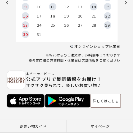
9
9
10
11
12
13
14
15
6
16
17
18
19
20
21
22
23
24
25
26
27
28
29
30
31
オンラインショップ休業日
※Webからのご注文は、24時間承っております
※各実店舗の営業時間・休業日は
店舗情報
をご覧ください
ホビーラホビーレ
公式アプリで最新情報をお届け！
サクサク見られて、楽しいお買い物♪
詳しくはこちら
お買い物ガイド
マイページ