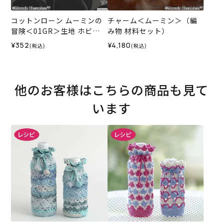
コットンローン ムーミンの
チャーム＜ムーミン＞（編
冒険＜01GR＞生地 ホビー
み物 材料セット）
ラホビーレデザインコレク
¥352
¥4,180
(税込)
(税込)
ション
他のお客様はこちらの商品も見て
います