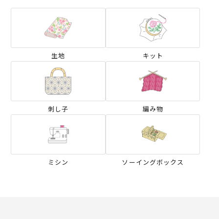
生地
キット
刺し子
編み物
ミシン
ソーイングボックス