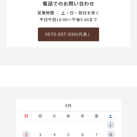
電話でのお問い合わせ
営業時間 ： 土・日・祝日を除く
平日午前10:00～午後5:00まで
0570-037-030(代表）
8月
土
日
月
火
水
木
金
土
5
1
2
2
3
4
5
6
7
8