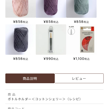
¥
858
¥
858
¥
858
税込
税込
税込
¥
858
¥
990
¥
1,100
税込
税込
税込
商品説明
レビュー
商 品
ボトルホルダー＜コットンシェリー＞（レシピ）
商品コード