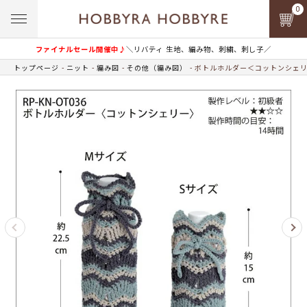
0
ファイナルセール開催中♪
＼リバティ 生地、編み物、刺繍、刺し子／
トップページ
ニット
編み図
その他（編み図）
ボトルホルダー＜コットンシェ