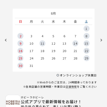
8月
土
日
月
火
水
木
金
土
5
1
2
2
3
4
5
6
7
8
9
9
10
11
12
13
14
15
6
16
17
18
19
20
21
22
23
24
25
26
27
28
29
30
31
オンラインショップ休業日
※Webからのご注文は、24時間承っております
※各実店舗の営業時間・休業日は
店舗情報
をご覧ください
ホビーラホビーレ
公式アプリで最新情報をお届け！
サクサク見られて、楽しいお買い物♪