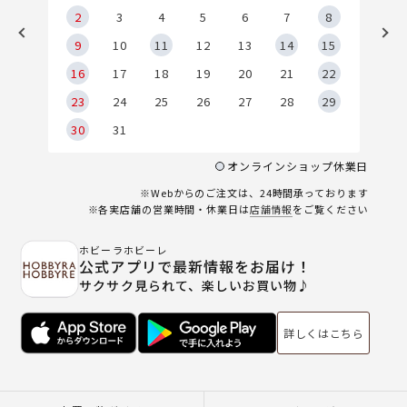
2
2
3
4
5
6
7
8
9
9
10
11
12
13
14
15
6
16
17
18
19
20
21
22
23
24
25
26
27
28
29
30
31
オンラインショップ休業日
※Webからのご注文は、24時間承っております
※各実店舗の営業時間・休業日は
店舗情報
をご覧ください
ホビーラホビーレ
公式アプリで最新情報をお届け！
サクサク見られて、楽しいお買い物♪
詳しくはこちら