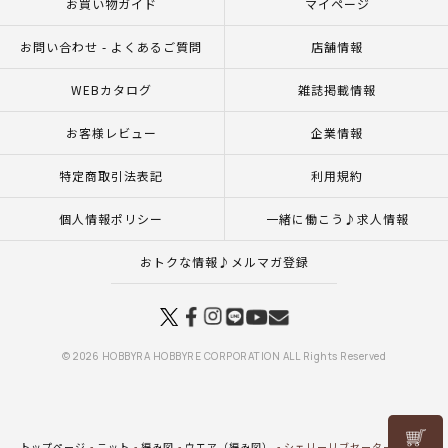
お買い物ガイド
マイページ
お問い合わせ - よくあるご質問
店舗情報
WEBカタログ
雑誌掲載情報
お客様レビュー
企業情報
特定商取引法表記
利用規約
個人情報ポリシー
一緒に働こう♪求人情報
おトクな情報♪メルマガ登録
© 2026 HOBBYRA HOBBYRE CORPORATION ALL Rights Reserved
リリヤン
トップページ
ニット
編み図
ウエア（編み図）
シェリーリブセーター（レシピ