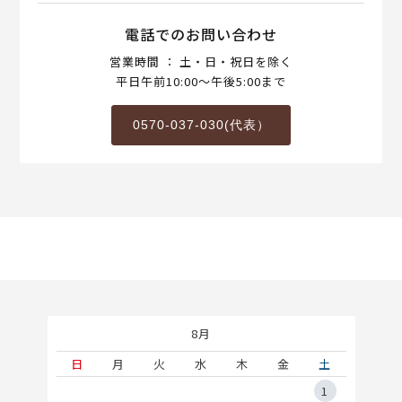
電話でのお問い合わせ
営業時間 ： 土・日・祝日を除く
平日午前10:00～午後5:00まで
0570-037-030(代表）
8月
土
日
月
火
水
木
金
土
5
1