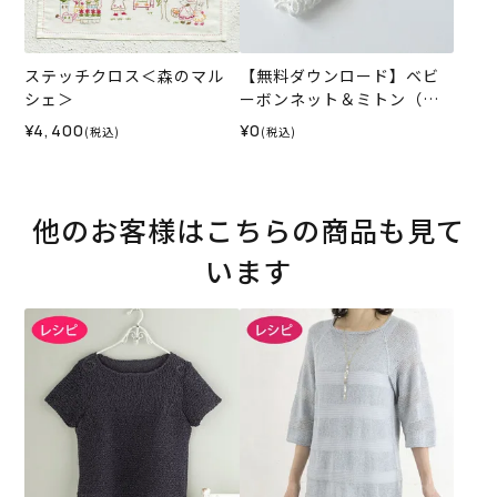
ステッチクロス＜森のマル
【無料ダウンロード】ベビ
シェ＞
ーボンネット＆ミトン（レ
シピ）
¥4,400
¥0
(税込)
(税込)
他のお客様はこちらの商品も見て
います