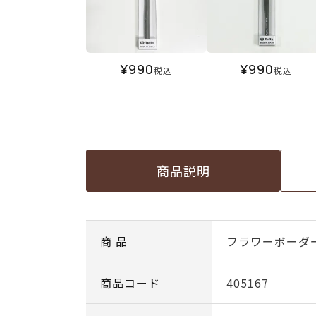
¥
990
¥
990
税込
税込
商品説明
商 品
フラワーボーダ
商品コード
405167