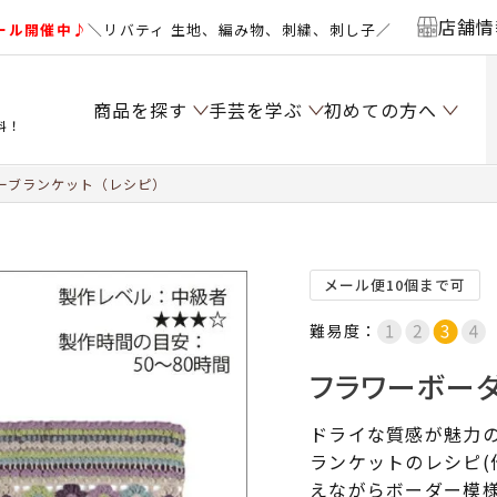
店舗情
ール開催中♪
＼リバティ 生地、編み物、刺繍、刺し子／
商品を探す
手芸を学ぶ
初めての方へ
料！
ーブランケット（レシピ）
メール便10個まで可
難易度：
フラワーボーダ
ドライな質感が魅力の
ランケットのレシピ(
えながらボーダー模