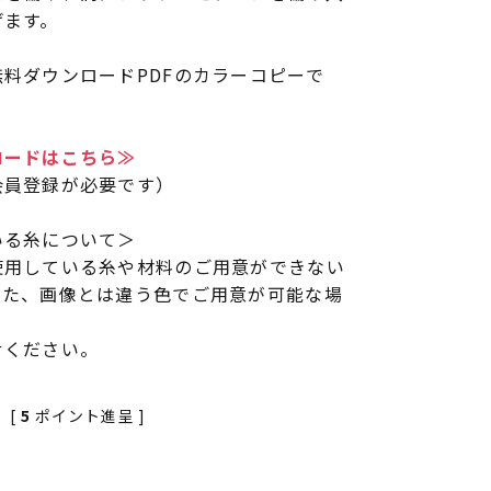
げます。
料ダウンロードPDFのカラーコピーで
ロードはこちら≫
会員登録が必要です）
いる糸について＞
使用している糸や材料のご用意ができない
また、画像とは違う色でご用意が可能な場
せください。
[
5
ポイント進呈 ]