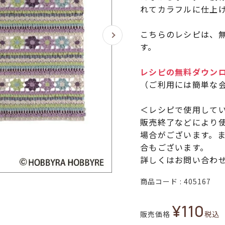
れてカラフルに仕上
こちらのレシピは、無
す。
レシピの無料ダウン
（ご利用には簡単な
＜レシピで使用して
販売終了などにより
場合がございます。
合もございます。
詳しくはお問い合わ
商品コード
405167
¥
110
販売価格
税込