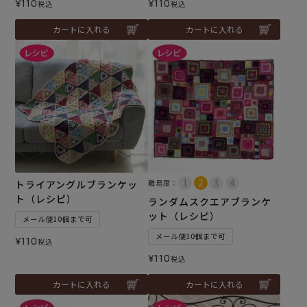
¥
110
¥
110
税込
税込
カートに入れる
カートに入れる
トライアングルブランケッ
難易度：
ト（レシピ）
ランダムスクエアブランケ
ット（レシピ）
メール便10個まで可
メール便10個まで可
¥
110
税込
¥
110
税込
カートに入れる
カートに入れる