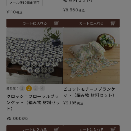
メール便10個まで可
¥
8,360
税込
¥
110
税込
カートに入れる
カートに入れる
難易度：
ピコットモチーフブランケ
ット（編み物 材料セット）
クロッシェフローラルブラ
ンケット（編み物 材料セッ
¥
9,185
税込
ト）
¥
5,060
税込
カートに入れる
カートに入れる