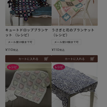
キュートドロップブランケ
うさぎと花のブランケット
ット （レシピ）
（レシピ）
メール便10個まで可
メール便10個まで可
¥
110
¥
110
税込
税込
カートに入れる
カートに入れる