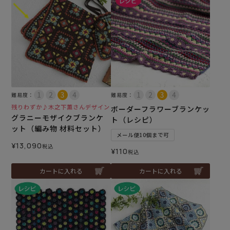
難易度：
難易度：
残りわずか♪木之下薫さんデザイン
ボーダーフラワーブランケッ
グラニーモザイクブランケ
ト（レシピ）
ット（編み物 材料セット）
メール便10個まで可
¥
13,090
税込
¥
110
税込
カートに入れる
カートに入れる