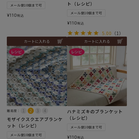
ト（レシピ）
メール便10個まで可
メール便10個まで可
¥
110
税込
¥
110
税込
5.00
（1）
カートに入れる
カートに入れる
難易度：
ハナミズキのブランケット
（レシピ）
モザイクスクエアブランケ
ット（レシピ）
メール便10個まで可
メール便10個まで可
¥
110
税込