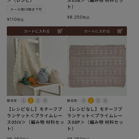
＞（レシピ）
ス03B＞（編み物 材料セッ
ト）
メール便10個まで可
¥
8,250
税込
¥
110
税込
カートに入れる
カートに入れる
難易度：
難易度：
【レシピなし】モチーフブ
【レシピなし】モチーフブ
ランケット＜プライムレー
ランケット＜プライムレー
ス05IV＞（編み物 材料セッ
ス08P＞（編み物 材料セッ
ト）
ト）
¥
8,250
¥
8,250