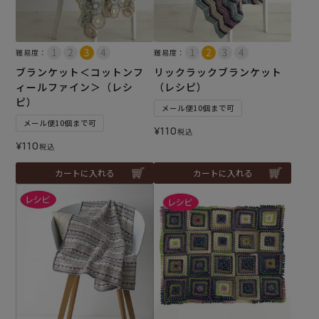
難易度：
難易度：
ブランケット＜コットンフ
リックラックブランケット
ィールファイン＞（レシ
（レシピ）
ピ）
メール便10個まで可
メール便10個まで可
¥
110
税込
¥
110
税込
カートに入れる
カートに入れる