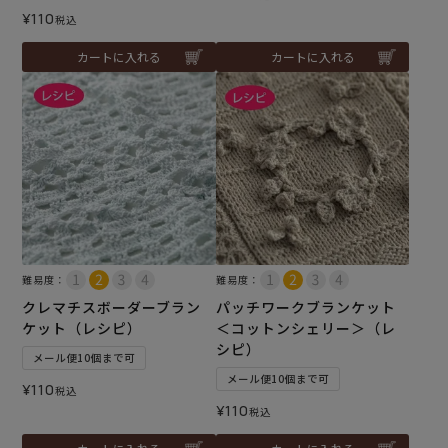
¥
110
税込
カートに入れる
カートに入れる
難易度：
難易度：
クレマチスボーダーブラン
パッチワークブランケット
ケット（レシピ）
＜コットンシェリー＞（レ
シピ）
メール便10個まで可
メール便10個まで可
¥
110
税込
¥
110
税込