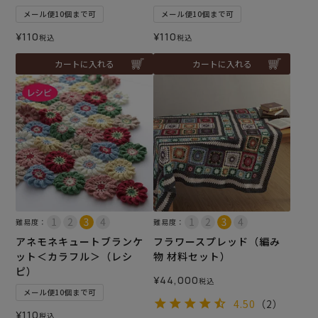
メール便10個まで可
メール便10個まで可
¥
110
¥
110
税込
税込
カートに入れる
カートに入れる
難易度：
難易度：
アネモネキュートブランケ
フラワースプレッド（編み
ット＜カラフル＞（レシ
物 材料セット）
ピ）
¥
44,000
税込
メール便10個まで可
4.50
（2）
¥
110
税込