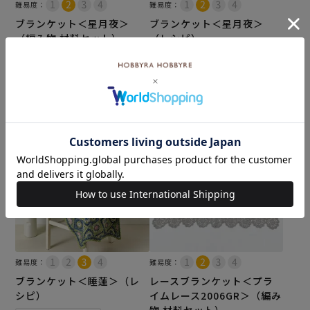
難易度：
難易度：
ブランケット＜星月夜＞
ブランケット＜星月夜＞
（編み物 材料セット）
（レシピ）
メール便10個まで可
¥
15,554
税込
¥
110
税込
カートに入れる
カートに入れる
難易度：
難易度：
ブランケット＜睡蓮＞（レ
レースブランケット＜プラ
シピ）
イムレース2006GR＞（編み
物 材料セット）