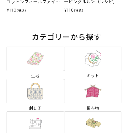
コットンフィールファイン
ービングルル＞（レシピ）
＞（レシピ）
¥110
¥110
(税込)
(税込)
カテゴリーから探す
生地
キット
刺し子
編み物