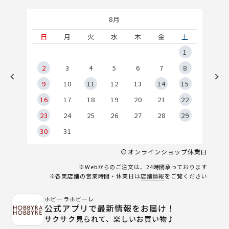
8月
土
日
月
火
水
木
金
土
5
1
2
2
3
4
5
6
7
8
9
9
10
11
12
13
14
15
6
16
17
18
19
20
21
22
23
24
25
26
27
28
29
30
31
オンラインショップ休業日
※Webからのご注文は、24時間承っております
※各実店舗の営業時間・休業日は
店舗情報
をご覧ください
ホビーラホビーレ
公式アプリで最新情報をお届け！
サクサク見られて、楽しいお買い物♪