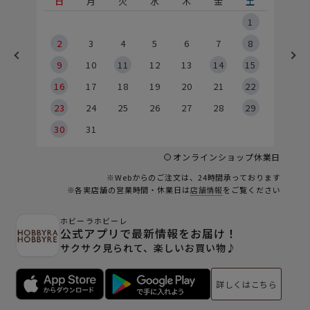
土
日
月
火
水
木
金
土
5
1
2
2
3
4
5
6
7
8
9
9
10
11
12
13
14
15
6
16
17
18
19
20
21
22
23
24
25
26
27
28
29
30
31
オンラインショップ休業日
※Webからのご注文は、24時間承っております
※各実店舗の営業時間・休業日は
店舗情報
をご覧ください
ホビーラホビーレ
公式アプリで最新情報をお届け！
サクサク見られて、楽しいお買い物♪
詳しくはこちら