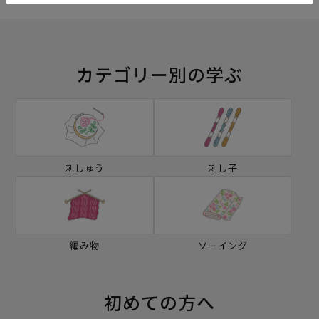
カテゴリー別の学ぶ
刺しゅう
刺し子
編み物
ソーイング
初めての方へ