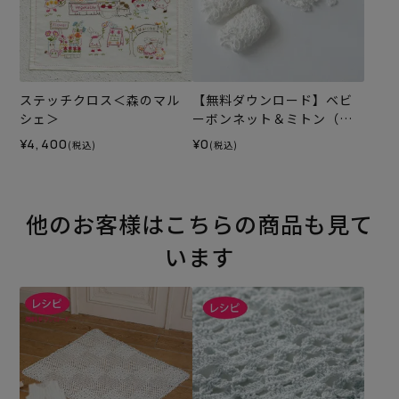
ステッチクロス＜森のマル
【無料ダウンロード】ベビ
シェ＞
ーボンネット＆ミトン（レ
シピ）
¥4,400
¥0
(税込)
(税込)
他のお客様はこちらの商品も見て
います