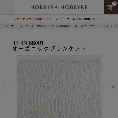
0
ファイナルセール開催中♪
＼リバティ 生地、編み物、刺繍、刺し子／
トップページ
ニット
編み図
その他（編み図）
オーガニックブランケット（レ