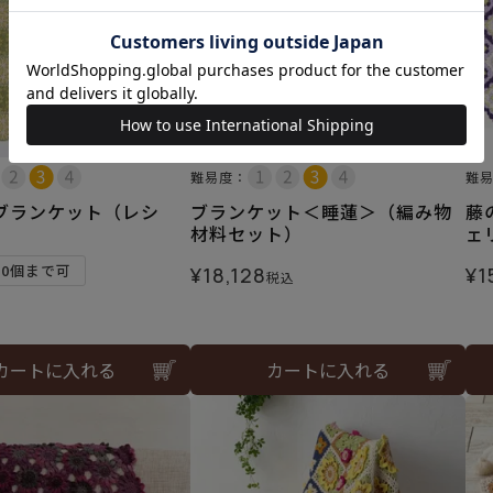
難易度：
難
ブランケット（レシ
ブランケット＜睡蓮＞（編み物
藤
材料セット）
ェ
10個まで可
¥
18,128
¥
1
税込
カートに入れる
カートに入れる