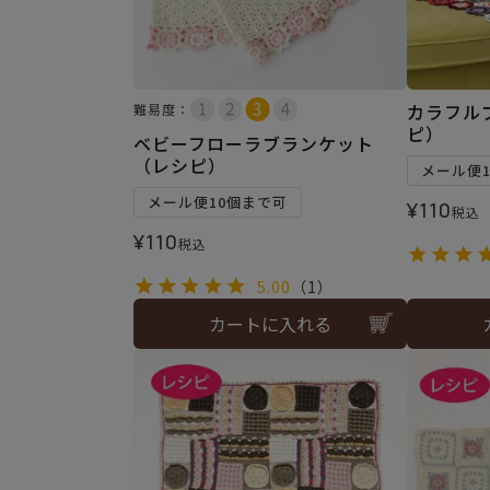
カラフル
難易度：
ピ）
ベビーフローラブランケット
（レシピ）
メール便
メール便10個まで可
¥
110
税込
¥
110
税込
5.00
（1）
カートに入れる