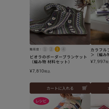
カラフル
難易度：
＞（編み
ビオラのボーダーブランケット
¥
7,997
（編み物 材料セット）
税
¥
7,810
税込
カートに入れる