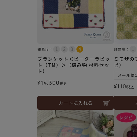
難易度：
難易度：
ブランケット＜ピーターラビッ
ミモザの
ト（TM）＞（編み物 材料セッ
ピ）
ト）
メール便
¥
14,300
税込
¥
110
税込
カートに入れる