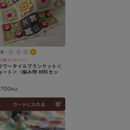
易度：
下薫さんデザイン
ラワータイルブランケット＜
ョート＞（編み物 材料セッ
）
,700
税込
カートに入れる