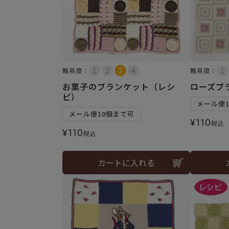
難易度：
難易度：
お菓子のブランケット（レシ
ローズブ
ピ）
メール便
メール便10個まで可
¥
110
税込
¥
110
税込
カートに入れる