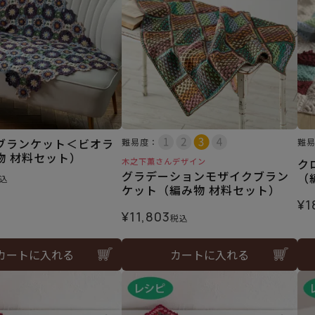
ブランケット＜ビオラ
難易度：
難
物 材料セット）
木之下薫さんデザイン
ク
グラデーションモザイクブラン
（
込
ケット（編み物 材料セット）
¥
1
¥
11,803
税込
カートに入れる
カートに入れる