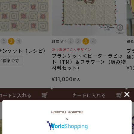
難易度：
難
ランケット（レシピ）
及川真理子さんデザイン
ブ
ブランケット＜ピーターラビッ
達
10個まで可
ト（TM）＆フラワー＞（編み物
材料セット）
¥
1
¥
11,000
税込
カートに入れる
カートに入れる