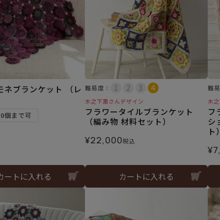
モネブランケット （レ
難易度：
難
木之下薫さんデザイン
木之
フラワータイルブランケット
フ
10個まで可
（編み物 材料セット）
シ
ト
¥
22,000
税込
¥
7
カートに入れる
カートに入れる