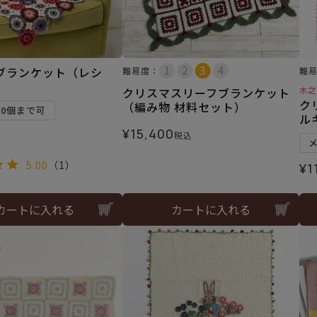
ブランケット（レシ
難易度：
難
クリスマスリーフブランケット
木之
ク
（編み物 材料セット）
10個まで可
ル
¥
15,400
税込
5.00
（1）
¥
1
カートに入れる
カートに入れる