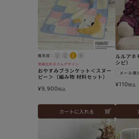
ルルアネ
難易度：
シピ）
宮崎比砂子さんデザイン
おやすみブランケット＜スヌー
メール便
ピー＞（編み物 材料セット）
¥
110
税込
¥
9,900
税込
カートに入れる