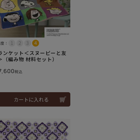
易度：
ランケット＜スヌーピーと友
＞（編み物 材料セット）
7,600
税込
カートに入れる