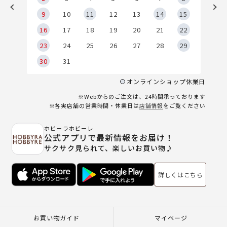
9
9
10
11
12
13
14
15
6
16
17
18
19
20
21
22
23
24
25
26
27
28
29
30
31
オンラインショップ休業日
※Webからのご注文は、24時間承っております
※各実店舗の営業時間・休業日は
店舗情報
をご覧ください
ホビーラホビーレ
公式アプリで最新情報をお届け！
サクサク見られて、楽しいお買い物♪
詳しくはこちら
お買い物ガイド
マイページ