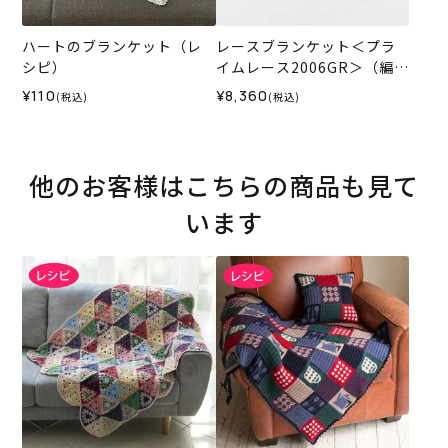
ハートのブランケット（レ
レースブランケット＜プラ
シピ）
イムレース2006GR＞（編み
物 材料セット）
¥110
¥8,360
(税込)
(税込)
他のお客様はこちらの商品も見て
います