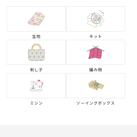
生地
キット
刺し子
編み物
ミシン
ソーイングボックス