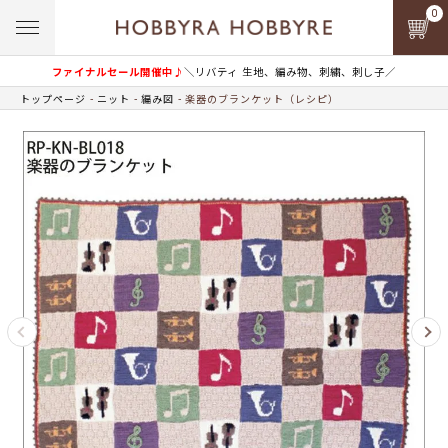
0
ファイナルセール開催中♪
＼リバティ 生地、編み物、刺繍、刺し子／
トップページ
ニット
編み図
楽器のブランケット（レシピ）