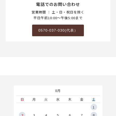
電話でのお問い合わせ
営業時間 ： 土・日・祝日を除く
平日午前10:00～午後5:00まで
0570-037-030(代表）
8月
土
日
月
火
水
木
金
土
5
1
2
2
3
4
5
6
7
8