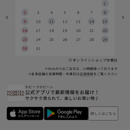
5
1
2
2
3
4
5
6
7
8
9
9
10
11
12
13
14
15
6
16
17
18
19
20
21
22
23
24
25
26
27
28
29
30
31
オンラインショップ休業日
※Webからのご注文は、24時間承っております
※各実店舗の営業時間・休業日は
店舗情報
をご覧ください
ホビーラホビーレ
公式アプリで最新情報をお届け！
サクサク見られて、楽しいお買い物♪
詳しくはこちら