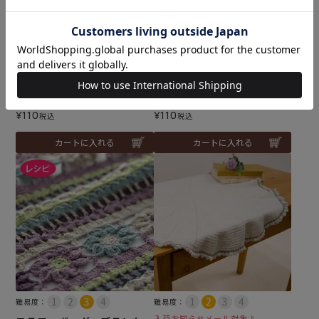
アネモネキュートブランケ
デイジーブランケット（レ
ット（レシピ）
シピ）
メール便10個まで可
メール便10個まで可
¥
110
¥
110
税込
税込
カートに入れる
カートに入れる
難易度：
難易度：
入荷お知らせメール対象♪