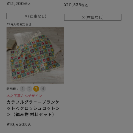
¥
13,200
税込
¥
10,835
税込
×(在庫なし)
×(在庫なし)
再入荷お知らせ
難易度：
木之下薫さんデザイン
カラフルグラニーブランケ
ット＜クロッシュコットン
＞（編み物 材料セット）
¥
10,450
税込