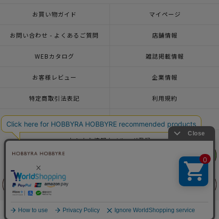
お買い物ガイド
マイページ
お問い合わせ - よくあるご質問
店舗情報
WEBカタログ
雑誌掲載情報
お客様レビュー
企業情報
特定商取引法表記
利用規約
個人情報ポリシー
一緒に働こう♪求人情報
おトクな情報♪メルマガ登録
リリヤン
リリヤン
フェア
フェア
© 2026 HOBBYRA HOBBYRE CORPORATION ALL Rights Reserved
前に戻る
前に戻る
上に戻る
上に戻る
商品を探す
手芸を学ぶ
ガイド
店舗情報
ログイン