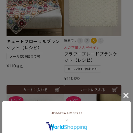
キュートフローラルブラン
難易度：
ケット（レシピ）
木之下薫さんデザイン
フラワーブレードブランケ
メール便10個まで可
ット（レシピ）
¥
110
税込
メール便10個まで可
¥
110
税込
カートに入れる
カートに入れる