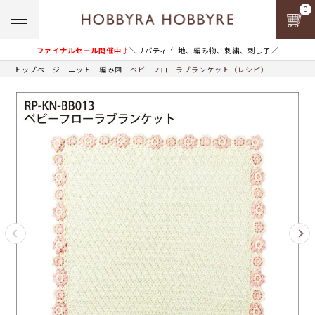
0
ファイナルセール開催中♪
＼リバティ 生地、編み物、刺繍、刺し子／
トップページ
ニット
編み図
ベビーフローラブランケット（レシピ）