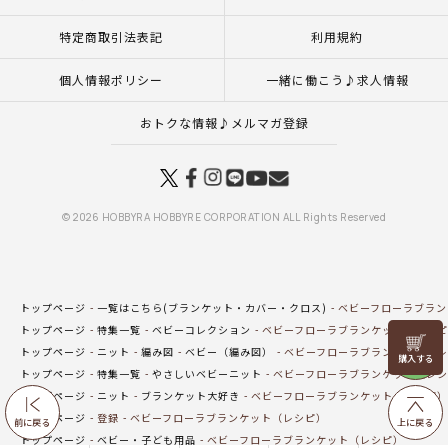
特定商取引法表記
利用規約
個人情報ポリシー
一緒に働こう♪求人情報
おトクな情報♪メルマガ登録
© 2026 HOBBYRA HOBBYRE CORPORATION ALL Rights Reserved
トップページ
一覧はこちら(ブランケット・カバー・クロス)
ベビーフローラブラン
トップページ
特集一覧
ベビーコレクション
ベビーフローラブランケット（レシピ
リリヤン
トップページ
ニット
編み図
ベビー（編み図）
ベビーフローラブランケット（レ
フェア
トップページ
特集一覧
やさしいベビーニット
ベビーフローラブランケット（レシ
トップページ
ニット
ブランケット大好き
ベビーフローラブランケット（レシピ）
トップページ
登録
ベビーフローラブランケット（レシピ）
前に戻る
上に戻る
トップページ
ベビー・子ども用品
ベビーフローラブランケット（レシピ）