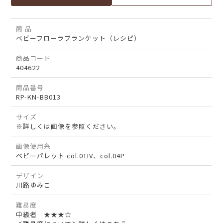
商 品
ベビーフローラブランケット（レシピ）
商品コード
404622
商品番号
RP-KN-BB013
サイズ
※詳しくは画像を参照ください。
画像使用糸
ベビーパレット col.01IV、col.04P
デザイン
川路ゆみこ
難易度
中級者 ★★★☆