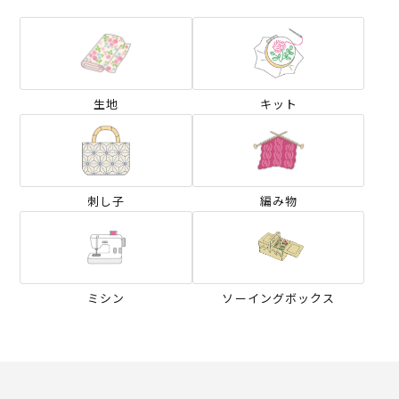
生地
キット
刺し子
編み物
ミシン
ソーイングボックス