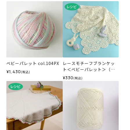
ベビーパレット col.104PX
レースモチーフブランケッ
ト＜ベビーパレット＞（レ
¥1,430
(税込)
シピ）
¥330
(税込)