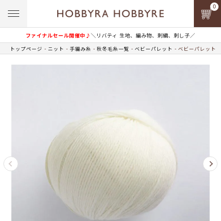
0
ファイナルセール開催中♪
＼リバティ 生地、編み物、刺繍、刺し子／
トップページ
ニット
手編み糸
秋冬毛糸一覧
ベビーパレット
ベビーパレット co