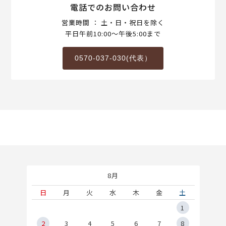
電話でのお問い合わせ
営業時間 ： 土・日・祝日を除く
平日午前10:00～午後5:00まで
0570-037-030(代表）
8月
土
日
月
火
水
木
金
土
5
1
2
2
3
4
5
6
7
8