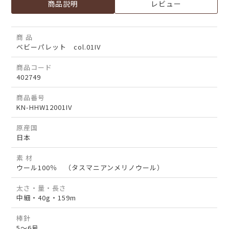
商品説明
レビュー
商 品
ベビーパレット col.01IV
商品コード
402749
商品番号
KN-HHW12001IV
原産国
日本
素 材
ウール100％ （タスマニアンメリノウール）
太さ・量・長さ
中細・40g・159m
棒針
5～6号