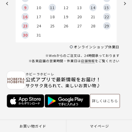
9
9
10
11
12
13
14
15
6
16
17
18
19
20
21
22
23
24
25
26
27
28
29
30
31
オンラインショップ休業日
※Webからのご注文は、24時間承っております
※各実店舗の営業時間・休業日は
店舗情報
をご覧ください
ホビーラホビーレ
公式アプリで最新情報をお届け！
サクサク見られて、楽しいお買い物♪
詳しくはこちら
お買い物ガイド
マイページ