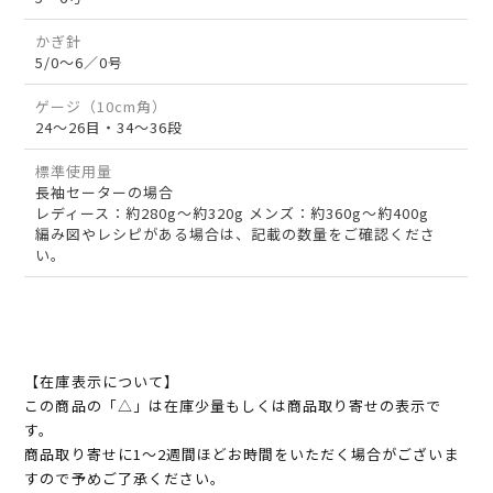
かぎ針
5/0～6／0号
ゲージ（10cm角）
24～26目・34～36段
標準使用量
長袖セーターの場合
レディース：約280g～約320g メンズ：約360g～約400g
編み図やレシピがある場合は、記載の数量をご確認くださ
い。
【在庫表示について】
この商品の「△」は在庫少量もしくは商品取り寄せの表示で
す。
商品取り寄せに1～2週間ほどお時間をいただく場合がございま
すので予めご了承ください。