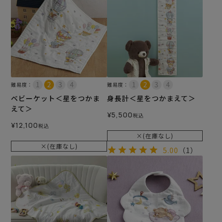
難易度：
難易度：
ベビーケット＜星をつかま
身長計＜星をつかまえて＞
えて＞
¥
5,500
税込
¥
12,100
税込
×(在庫なし)
×(在庫なし)
5.00
（1）