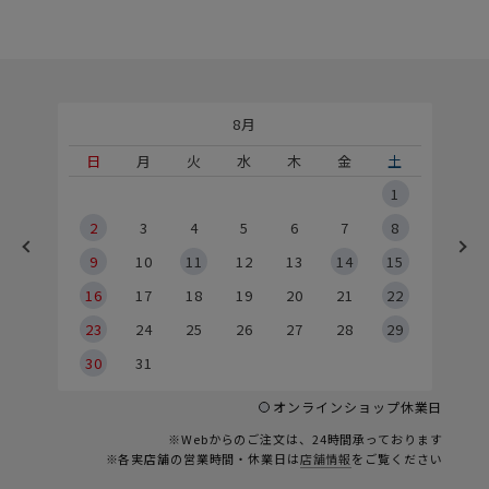
8月
土
日
月
火
水
木
金
土
5
1
2
2
3
4
5
6
7
8
9
9
10
11
12
13
14
15
6
16
17
18
19
20
21
22
23
24
25
26
27
28
29
30
31
オンラインショップ休業日
※Webからのご注文は、24時間承っております
※各実店舗の営業時間・休業日は
店舗情報
をご覧ください