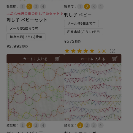
難易度：
難易度：
上品な光沢の絹の刺し子糸セット♪
刺し子 ベビー
刺し子 ベビーセット
メール便6個まで可
メール便2個まで可
和泉木綿(さらし)使用
和泉木綿(さらし)使用
¥
572
税込
¥
2,992
税込
5.00
（2）
カートに入れる
カートに入れる
難易度：
難易度：