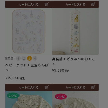
カートに入れる
カートに入れる
難易度：
身長計＜どうぶつのおやこ
＞
ベビーケット＜星空さんぽ
＞
¥
5,280
税込
¥
15,840
税込
カートに入れる
カートに入れる