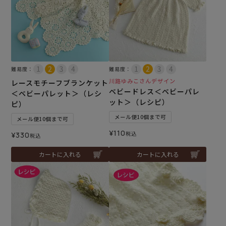
難易度：
難易度：
川路ゆみこさんデザイン
レースモチーフブランケット
ベビードレス＜ベビーパレ
＜ベビーパレット＞（レシ
ット＞（レシピ）
ピ）
メール便10個まで可
メール便10個まで可
¥
110
税込
¥
330
税込
カートに入れる
カートに入れる