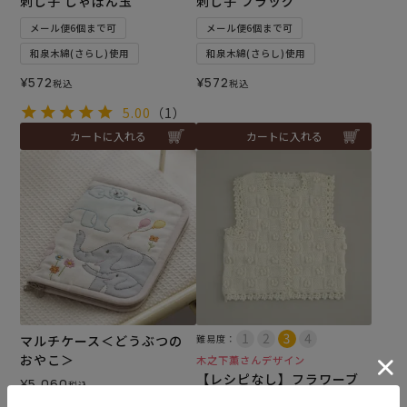
刺し子 しゃぼん玉
刺し子 フラッグ
メール便6個まで可
メール便6個まで可
和泉木綿(さらし)使用
和泉木綿(さらし)使用
¥
572
¥
572
税込
税込
5.00
（1）
カートに入れる
カートに入れる
マルチケース＜どうぶつの
難易度：
おやこ＞
木之下薫さんデザイン
【レシピなし】フラワーブ
¥
5,060
税込
レードベスト＜01IV＞（編