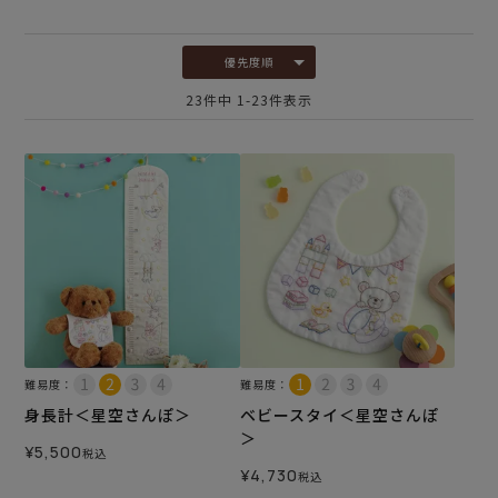
優先度順
23
件中
1
-
23
件表示
難易度：
難易度：
身長計＜星空さんぽ＞
ベビースタイ＜星空さんぽ
＞
¥
5,500
税込
¥
4,730
税込