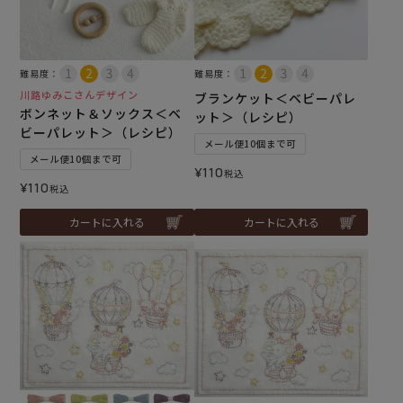
難易度：
難易度：
川路ゆみこさんデザイン
ブランケット＜ベビーパレ
ボンネット＆ソックス＜ベ
ット＞（レシピ）
ビーパレット＞（レシピ）
メール便10個まで可
メール便10個まで可
¥
110
税込
¥
110
税込
カートに入れる
カートに入れる