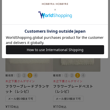
み物 材料セット）
¥
2,640
税込
カートに入れる
カートに入れる
難易度：
難易度：
木之下薫さんデザイン
木之下薫さんデザイン
フラワーブレードブランケ
フラワーブレードベスト
ット（レシピ）
（レシピ）
メール便10個まで可
メール便10個まで可
¥
110
¥
110
税込
税込