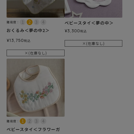
難易度：
ベビースタイ＜夢の中＞
おくるみ＜夢の中2＞
¥
3,300
税込
¥
13,750
税込
×(在庫なし)
×(在庫なし)
難易度：
ベビースタイ＜フラワーガ