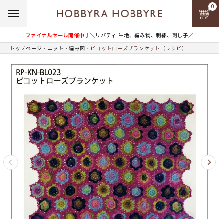
0
ファイナルセール開催中♪
＼リバティ 生地、編み物、刺繍、刺し子／
トップページ
ニット
編み図
ピコットローズブランケット（レシピ）