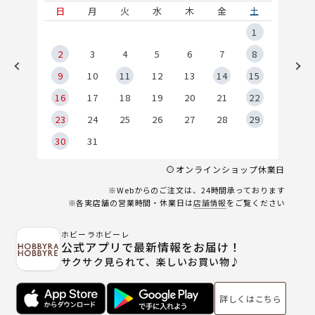
土
日
月
火
水
木
金
土
5
1
2
2
3
4
5
6
7
8
9
9
10
11
12
13
14
15
6
16
17
18
19
20
21
22
23
24
25
26
27
28
29
30
31
オンラインショップ休業日
※Webからのご注文は、24時間承っております
※各実店舗の営業時間・休業日は
店舗情報
をご覧ください
ホビーラホビーレ
公式アプリで最新情報をお届け！
サクサク見られて、楽しいお買い物♪
詳しくはこちら