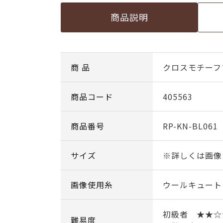
商品説明
商 品
クロスモチーフ
商品コード
405563
商品番号
RP-KN-BL061
サイズ
※詳しくは画像
画像使用糸
ウールキュート 
初級者 ★★☆
難易度