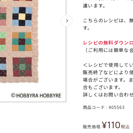
違います。
こちらのレシピは、無
す。
レシピの無料ダウン
（ご利用には簡単な
＜レシピで使用して
販売終了などにより
場合がございます。
合もございます。
詳しくはお問い合わ
商品コード
405563
¥
110
販売価格
税込