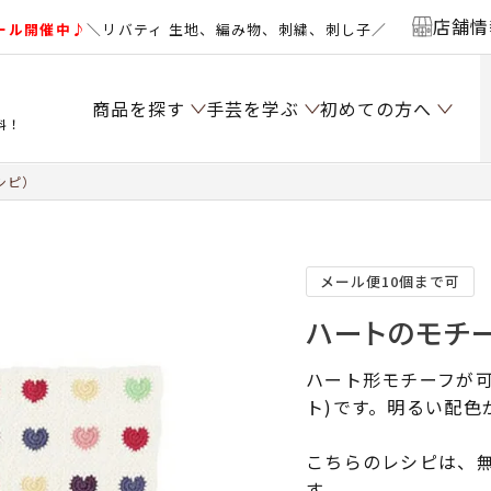
店舗情
ール開催中♪
＼リバティ 生地、編み物、刺繍、刺し子／
商品を探す
手芸を学ぶ
初めての方へ
料！
シピ）
メール便10個まで可
ハートのモチー
ハート形モチーフが
ト)です。明るい配色
こちらのレシピは、無
す。