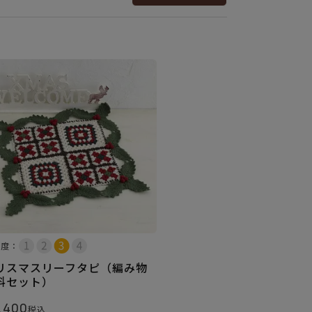
易度：
リスマスリーフタピ（編み物
料セット）
,400
税込