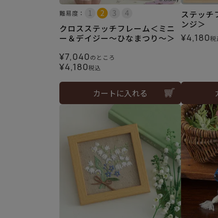
ステッチ
難易度：
ンジ＞
クロスステッチフレーム＜ミニ
¥
4,180
ー＆デイジー～ひなまつり～＞
税
¥
7,040
のところ
¥
4,180
税込
カートに入れる