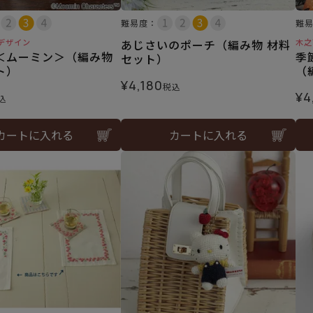
難易度：
難
デザイン
あじさいのポーチ（編み物 材料
木之
＜ムーミン＞（編み物
季
セット）
ト）
（
¥
4,180
税込
¥
4
込
カートに入れる
カートに入れる