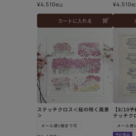
¥
4,510
¥
4,510
税込
税
カートに入れる
ステッチクロス＜桜の咲く風景
【8/10
＞
テッチク
メール便1個まで可
メール便
予約商品