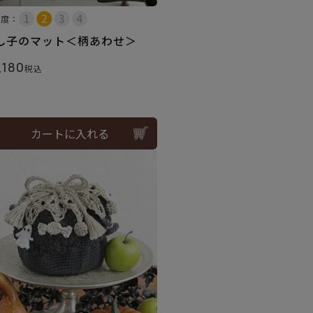
易度：
し子のマット＜柄あわせ＞
,180
税込
カートに入れる