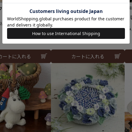
フレーム＜ハートアレ
クロスステッチミニフレーム＜
難
ラベンダー＞
刺
¥
4,180
込
税込
¥
4
カートに入れる
カートに入れる