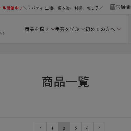
店舗情
ール開催中♪
＼リバティ 生地、編み物、刺繍、刺し子／
商品を探す
手芸を学ぶ
初めての方へ
料！
商品一覧
1
2
3
4