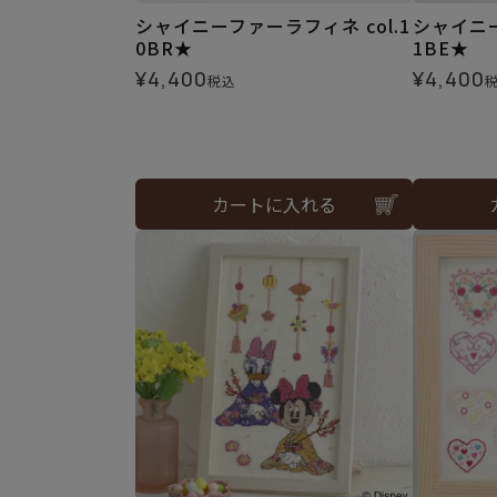
シャイニーファーラフィネ col.1
シャイニー
0BR★
1BE★
¥
4,400
¥
4,400
税込
カートに入れる