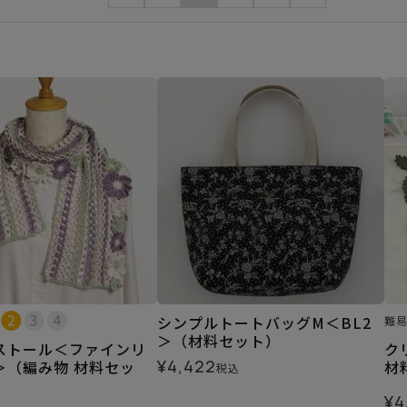
シンプルトートバッグM＜BL2
難
＞（材料セット）
ストール＜ファインリ
ク
¥
4,422
＞（編み物 材料セッ
材
税込
¥
4