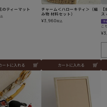
花のティーマット
チャーム＜ハローキティ＞（編
【
み物 材料セット）
ス 
税込
¥
3,960
税込
予
こ
¥
3
カートに入れる
カートに入れる