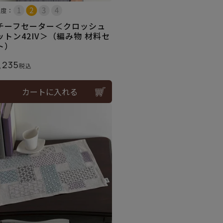
易度：
チーフセーター＜クロッシュ
ットン42IV＞（編み物 材料セ
ト）
,235
税込
カートに入れる