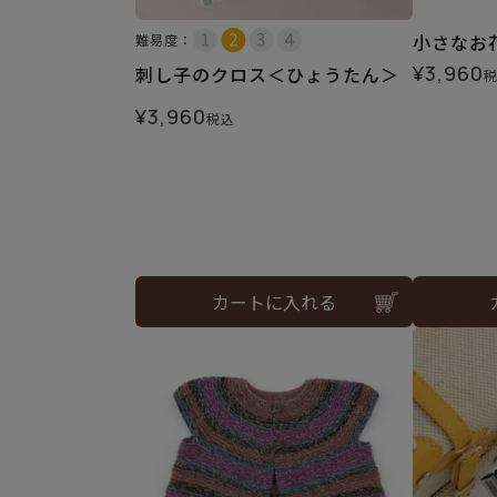
小さなお
難易度：
¥
3,960
刺し子のクロス＜ひょうたん＞
¥
3,960
税込
カートに入れる