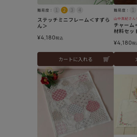
難易度：
難易度：
ステッチミニフレーム＜すずら
山中真紀さん
チャーム
ん＞
材料セッ
¥
4,180
税込
¥
4,180
税
カートに入れる