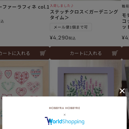
ファーラフィネ col.1
入荷しました♪
難
ステッチクロス＜ガーデニング
モ
タイム＞
コ
税込
ッ
メール便1個まで可
¥
4,290
¥
4
税込
カートに入れる
カートに入れる