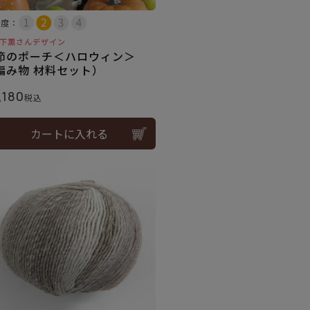
易度：
下薫さんデザイン
節のポーチ＜ハロウィン＞
編み物 材料セット）
,180
税込
カートに入れる