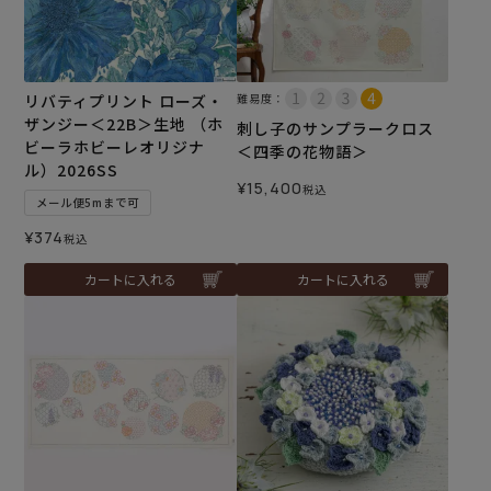
リバティプリント ローズ・
難易度：
ザンジー＜22B＞生地 （ホ
刺し子のサンプラークロス
ビーラホビーレオリジナ
＜四季の花物語＞
ル）2026SS
¥
15,400
税込
メール便5mまで可
¥
374
税込
カートに入れる
カートに入れる