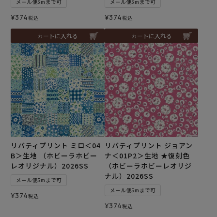
メール便5mまで可
メール便5mまで可
¥
374
¥
374
税込
税込
カートに入れる
カートに入れる
リバティプリント ミロ＜04
リバティプリント ジョアン
B＞生地 （ホビーラホビー
ナ＜01P2＞生地 ★復刻色
レオリジナル）2026SS
（ホビーラホビーレオリジ
ナル）2026SS
メール便5mまで可
メール便5mまで可
¥
374
税込
¥
374
税込