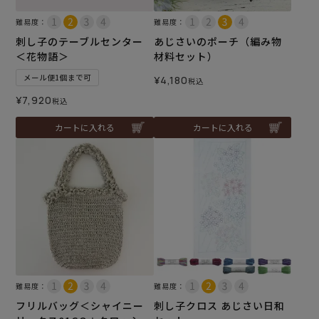
難易度：
難易度：
刺し子のテーブルセンター
あじさいのポーチ（編み物
＜花物語＞
材料セット）
メール便1個まで可
¥
4,180
税込
¥
7,920
税込
カートに入れる
カートに入れる
難易度：
難易度：
フリルバッグ＜シャイニー
刺し子クロス あじさい日和