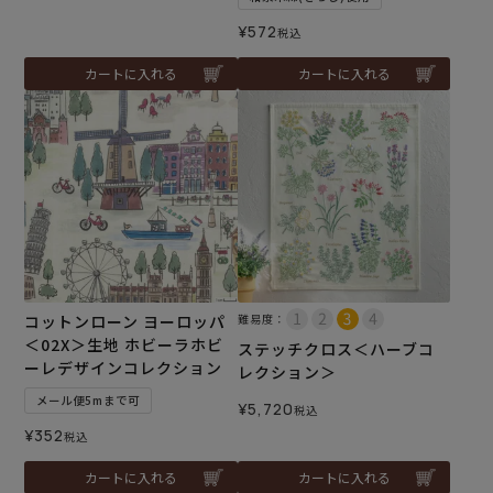
¥
572
税込
カートに入れる
カートに入れる
コットンローン ヨーロッパ
難易度：
＜02X＞生地 ホビーラホビ
ステッチクロス＜ハーブコ
ーレデザインコレクション
レクション＞
メール便5mまで可
¥
5,720
税込
¥
352
税込
カートに入れる
カートに入れる