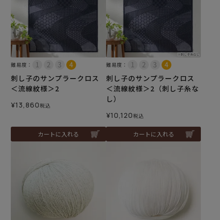
難易度：
難易度：
刺し子のサンプラークロス
刺し子のサンプラークロス
＜流線紋様＞2
＜流線紋様＞2（刺し子糸な
し）
¥
13,860
税込
¥
10,120
税込
カートに入れる
カートに入れる