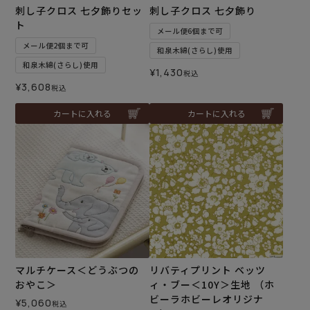
刺し子クロス 七夕飾りセッ
刺し子クロス 七夕飾り
ト
メール便6個まで可
メール便2個まで可
和泉木綿(さらし)使用
和泉木綿(さらし)使用
¥
1,430
税込
¥
3,608
税込
カートに入れる
カートに入れる
マルチケース＜どうぶつの
リバティプリント ベッツ
おやこ＞
ィ・ブー＜10Y＞生地 （ホ
ビーラホビーレオリジナ
¥
5,060
税込