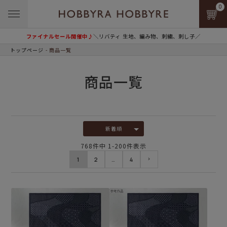
0
ファイナルセール開催中♪
＼リバティ 生地、編み物、刺繍、刺し子／
トップページ
商品一覧
商品一覧
新着順
768
件中
1
-
200
件表示
1
2
…
4