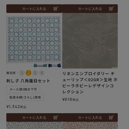
カートに入れる
カートに入れる
難易度：
リネンエンブロイダリー チ
ューリップ＜02GR＞生地 ホ
刺し子 八角籠目セット
ビーラホビーレデザインコ
メール便2個まで可
レクション
和泉木綿(さらし)使用
¥
616
税込
¥
1,342
税込
カートに入れる
カートに入れる