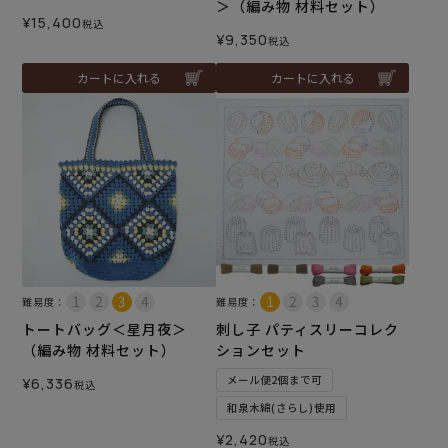
＞（編み物 材料セット）
¥
15,400
税込
¥
9,350
税込
カートに入れる
カートに入れる
難易度：
難易度：
トートバッグ＜星月夜＞
刺し子 パティスリーコレク
（編み物 材料セット）
ションセット
メール便2個まで可
¥
6,336
税込
和泉木綿(さらし)使用
¥
2,420
税込