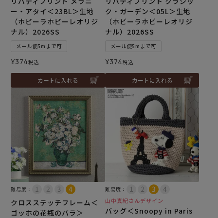
リバティプリント メラニ
リバティプリント クラシッ
ー・アタイ＜23BL＞生地
ク・ガーデン＜05L＞生地
（ホビーラホビーレオリジ
（ホビーラホビーレオリジ
ナル）2026SS
ナル）2026SS
メール便5mまで可
メール便5mまで可
¥
374
¥
374
税込
税込
カートに入れる
カートに入れる
難易度：
難易度：
山中真紀さんデザイン
クロスステッチフレーム＜
バッグ＜Snoopy in Paris
ゴッホの花瓶のバラ＞