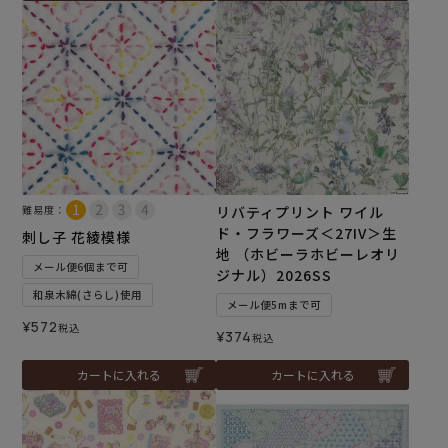
難易度：
リバティプリント ワイル
ド・フラワーズ＜27IV＞生
刺し子 花綾模様
地 （ホビーラホビーレオリ
メール便6個まで可
ジナル）2026SS
和泉木綿(さらし)使用
メール便5mまで可
¥
572
税込
¥
374
税込
カートに入れる
カートに入れる