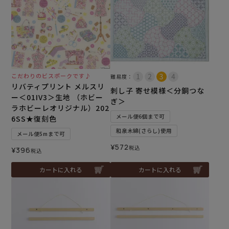
こだわりのビスポークです♪
難易度：
リバティプリント メルスリ
刺し子 寄せ模様＜分銅つな
ー＜01IV3＞生地 （ホビー
ぎ＞
ラホビーレオリジナル）202
メール便6個まで可
6SS★復刻色
和泉木綿(さらし)使用
メール便5mまで可
¥
572
税込
¥
396
税込
カートに入れる
カートに入れる