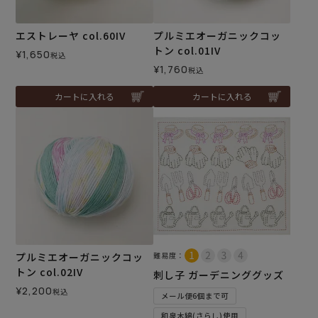
エストレーヤ col.60IV
プルミエオーガニックコッ
トン col.01IV
¥
1,650
税込
¥
1,760
税込
カートに入れる
カートに入れる
プルミエオーガニックコッ
難易度：
トン col.02IV
刺し子 ガーデニンググッズ
¥
2,200
税込
メール便6個まで可
和泉木綿(さらし)使用