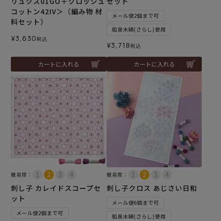
リュクス01GO＋クロッシュ
セット
コットン42IV＞（編み物 材
メール便2個まで可
料セット）
和泉木綿(さらし)使用
¥
3,630
税込
¥
3,718
税込
カートに入れる
カートに入れる
難易度：
難易度：
刺し子 カレイドスコープセ
刺し子クロス あじさい日和
ット
メール便6個まで可
メール便2個まで可
和泉木綿(さらし)使用