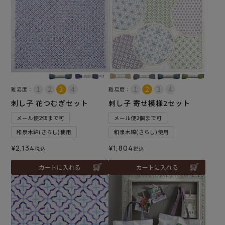
難易度：
難易度：
刺し子 花つむぎセット
刺し子 寄せ模様2セット
メール便2個まで可
メール便2個まで可
和泉木綿(さらし)使用
和泉木綿(さらし)使用
¥
2,134
¥
1,804
税込
税込
カートに入れる
カートに入れる