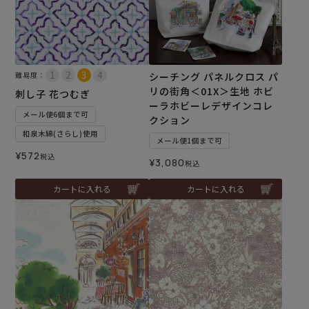
難易度：
シーチング パネルクロス パ
リの街角＜01X＞生地 ホビ
刺し子 花つむぎ
ーラホビーレデザインコレ
メール便6個まで可
クション
和泉木綿(さらし)使用
メール便1個まで可
¥
572
税込
¥
3,080
税込
カートに入れる
カートに入れる