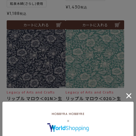
和泉木綿(さらし)使用
¥
1,430
税込
¥
1,188
税込
カートに入れる
カートに入れる
Legacy of Arts and Crafts
Legacy of Arts and Crafts
リップル マロウ＜01N＞生
リップル マロウ＜02G＞生
地 ホビーラホビーレデザイ
地 ホビーラホビーレデザイ
ンコレクション
ンコレクション
メール便2mまで可
メール便2mまで可
¥
308
¥
308
税込
税込