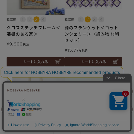
難易度：
難易度：
クロスステッチフレーム＜
藤のブランケット＜コット
藤棚のある家＞
ンシェリー＞（編み物 材料
セット）
¥
9,900
税込
¥
15,774
税込
カートに入れる
カートに入れる
リリヤン
フェア
前に戻る
上に戻る
難易度：
難易度：
商品を探す
手芸を学ぶ
ガイド
店舗情報
ログイン