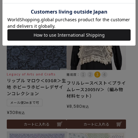
カートに入れる
カートに入れる
Legacy of Arts and Crafts
難易度：
リップル マロウ＜03GR＞生
フリルレースベスト＜プライ
地 ホビーラホビーレデザイ
ムレース2005IV＞（編み物
ンコレクション
材料セット）
メール便2mまで可
¥
8,580
税込
¥
308
税込
カートに入れる
カートに入れる