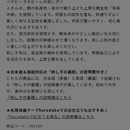
＜ホビーラホビーレの刺し子＞
ふきんは、晒の名産地・泉州で織り上げた上質な晒生地「和泉
木綿」を使用しています。何度もの試作を重ね、針通りがよく
美しく刺せる生地を厳選しました。布目が整いやすく、初心者
の方にもおすすめです。
また、蛍光染料を使用せず、晒本来のやさしい風合いを大切に
しました。図案の印刷線は水で薄くなります。刺し心地の良さ
と美しい仕上がりをお楽しみください。
刺し子糸は、高品質の綿糸を使用しています。特殊加工により
毛羽立ちを抑え、上質な艶を出しています。
★日本語＆英語対応の「刺し子の基礎」の説明書付き♪
こちらの商品には、日本語（表面）と英語（裏面）で記載され
た『刺し子の基礎』の説明書が付属しています。初めての方
や、海外のお客様にも安心です。
『刺し子の基礎』の説明書はこちら
★布用両面テープharudakeでのお仕立てもおすすめ♪
『harudakeで仕立てる場合』の説明書はこちら
商品コード
490108