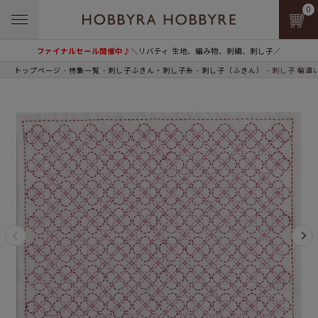
0
ファイナルセール開催中♪
＼リバティ 生地、編み物、刺繍、刺し子／
トップページ
特集一覧
刺し子ふきん・刺し子糸
刺し子（ふきん）
刺し子 輪違