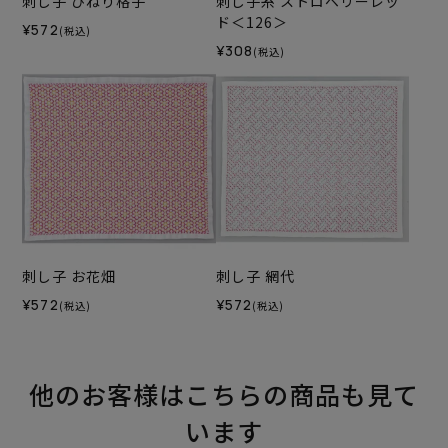
刺し子 ひねり格子
刺し子糸 ストロベリーレッ
ド＜126＞
¥572
(税込)
¥308
(税込)
刺し子 お花畑
刺し子 網代
¥572
¥572
(税込)
(税込)
他のお客様はこちらの商品も見て
います