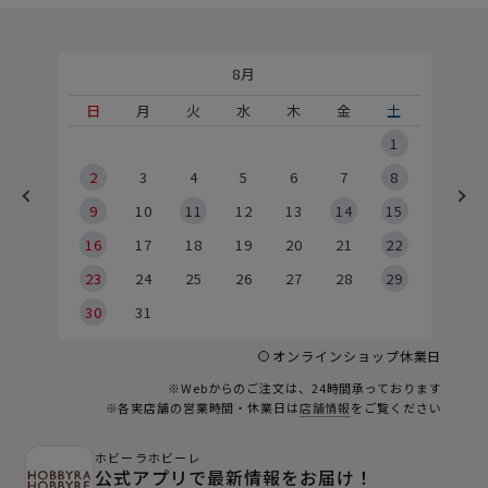
8月
土
日
月
火
水
木
金
土
5
1
2
2
3
4
5
6
7
8
9
9
10
11
12
13
14
15
6
16
17
18
19
20
21
22
23
24
25
26
27
28
29
30
31
オンラインショップ休業日
※Webからのご注文は、24時間承っております
※各実店舗の営業時間・休業日は
店舗情報
をご覧ください
ホビーラホビーレ
公式アプリで最新情報をお届け！