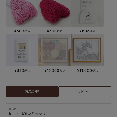
¥
308
¥
308
¥
693
税込
税込
税込
¥
330
¥
11,000
¥
11,000
税込
税込
税込
商品説明
レビュー
商 品
刺し子 輪違い花つなぎ