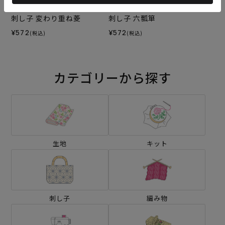
刺し子 変わり重ね菱
刺し子 六瓢箪
¥572
¥572
(税込)
(税込)
カテゴリーから探す
生地
キット
刺し子
編み物