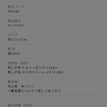
商品コード
490108
商品番号
TG-SC419
サイズ
約32×37cm
素 材
綿100％
使用糸（別売）
刺し子糸 チェリーピンク＜116＞
刺し子糸 ストロベリーレッド＜126＞
難易度
初心者 ★☆☆☆
＜難易度について＞詳しくはこちら
製作時間（目安）