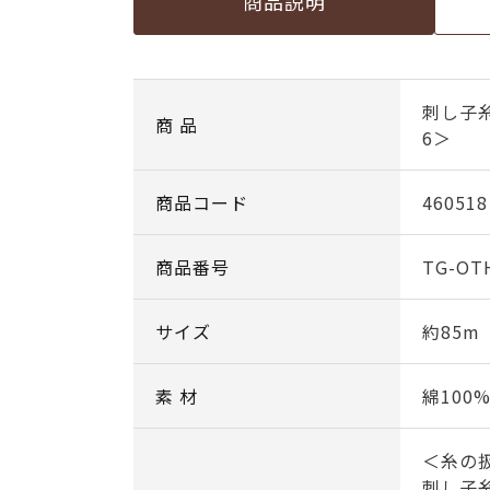
商品説明
刺し子糸
商 品
6＞
商品コード
460518
商品番号
TG-OT
サイズ
約85m
素 材
綿100
＜糸の
刺し子