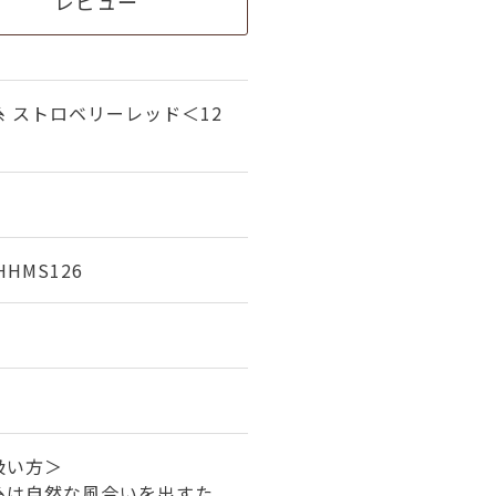
レビュー
 ストロベリーレッド＜12
HHMS126
%
扱い方＞
糸は自然な風合いを出すた