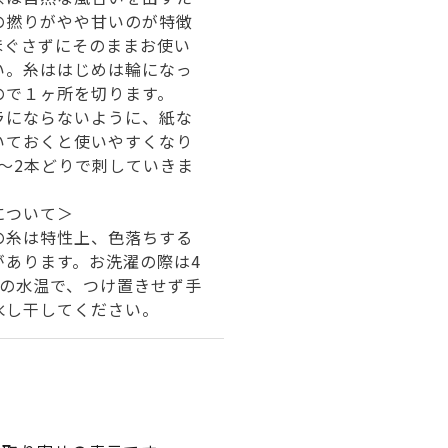
の撚りがやや甘いのが特徴
ほぐさずにそのままお使い
い。糸ははじめは輪になっ
ので１ヶ所を切ります。
ラにならないように、紙な
いておくと使いやすくなり
1～2本どりで刺していきま
について＞
の糸は特性上、色落ちする
があります。お洗濯の際は4
下の水温で、つけ置きせず手
水し干してください。