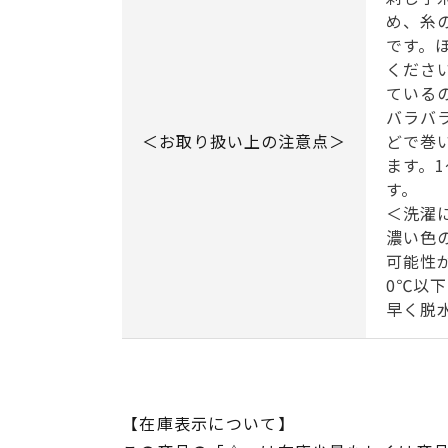
め、糸
です。
くださ
ている
バラバ
＜お取り扱い上の注意点＞
どで巻
ます。
す。
＜洗濯
濃い色
可能性
0℃以
早く脱
【在庫表示について】