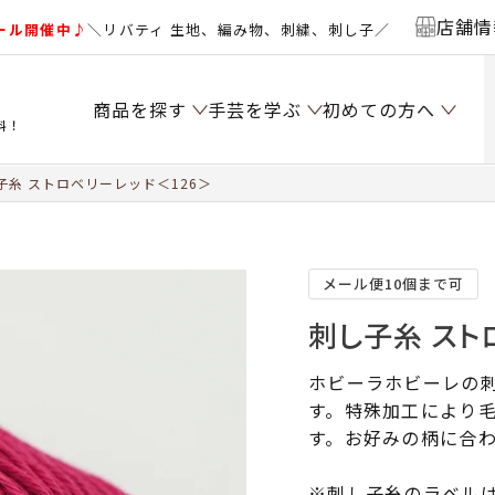
店舗情
ール開催中♪
＼リバティ 生地、編み物、刺繍、刺し子／
商品を探す
手芸を学ぶ
初めての方へ
料！
子糸 ストロベリーレッド＜126＞
メール便10個まで可
刺し子糸 スト
ホビーラホビーレの
す。特殊加工により
す。お好みの柄に合
※刺し子糸のラベル